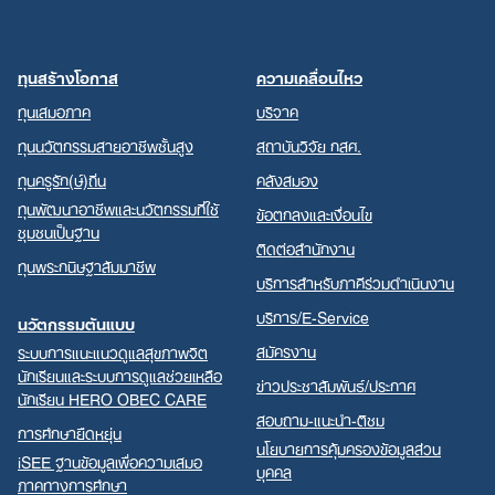
ทุนสร้างโอกาส
ความเคลื่อนไหว
ทุนเสมอภาค
บริจาค
ทุนนวัตกรรมสายอาชีพชั้นสูง
สถาบันวิจัย กสศ.
ทุนครูรัก(ษ์)ถิ่น
คลังสมอง
ทุนพัฒนาอาชีพและนวัตกรรมที่ใช้
ข้อตกลงและเงื่อนไข
ชุมชนเป็นฐาน
ติดต่อสำนักงาน
ทุนพระกนิษฐาสัมมาชีพ
บริการสำหรับภาคีร่วมดำเนินงาน
บริการ/E-Service
นวัตกรรมต้นแบบ
สมัครงาน
ระบบการแนะแนวดูแลสุขภาพจิต
นักเรียนและระบบการดูแลช่วยเหลือ
ข่าวประชาสัมพันธ์/ประกาศ
นักเรียน HERO OBEC CARE
สอบถาม-แนะนำ-ติชม
การศึกษายืดหยุ่น
นโยบายการคุ้มครองข้อมูลส่วน
iSEE ฐานข้อมูลเพื่อความเสมอ
บุคคล
ภาคทางการศึกษา