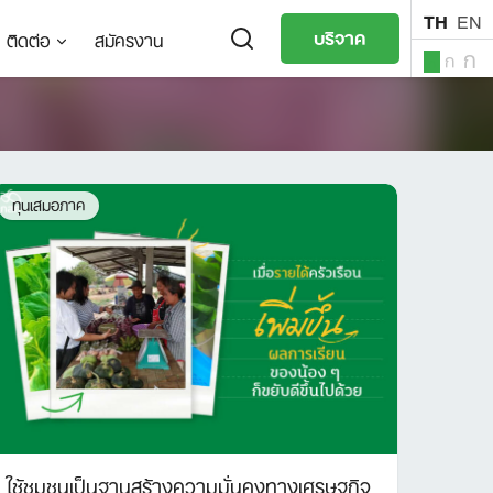
TH
EN
บริจาค
ติดต่อ
สมัครงาน
ก
ก
ก
TH
EN
ทุนเสมอภาค
ใช้ชุมชนเป็นฐานสร้างความมั่นคงทางเศรษฐกิจ