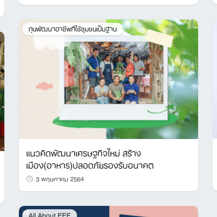
ทุนพัฒนาอาชีพทีใช้ชุมชนเป็นฐาน
แนวคิดพัฒนาเศรษฐกิจใหม่ สร้าง
เมือง(อาหาร)ปลอดภัยรองรับอนาคต
3 พฤษภาคม 2564
Search
for:
All About EEF