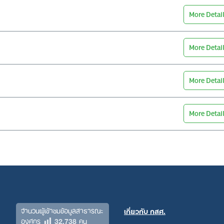
More Detai
More Detai
Search
for:
More Detai
More Detai
จำนวนผู้เข้าชมข้อมูลสาธารณะ
เกี่ยวกับ กสศ.
32,738
องค์กร
คน