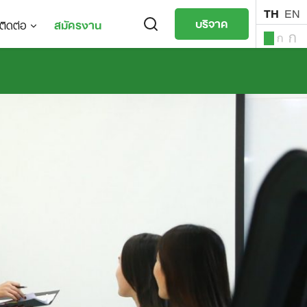
TH
EN
บริจาค
ติดต่อ
สมัครงาน
ก
ก
ก
TH
EN