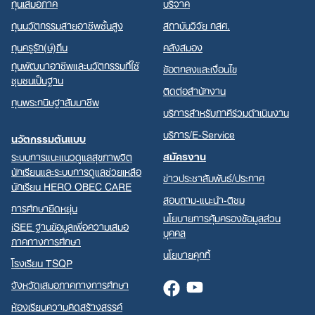
ทุนเสมอภาค
บริจาค
ทุนนวัตกรรมสายอาชีพชั้นสูง
สถาบันวิจัย กสศ.
ทุนครูรัก(ษ์)ถิ่น
คลังสมอง
ทุนพัฒนาอาชีพและนวัตกรรมที่ใช้
ข้อตกลงและเงื่อนไข
ชุมชนเป็นฐาน
ติดต่อสำนักงาน
ทุนพระกนิษฐาสัมมาชีพ
บริการสำหรับภาคีร่วมดำเนินงาน
บริการ/E-Service
นวัตกรรมต้นแบบ
สมัครงาน
ระบบการแนะแนวดูแลสุขภาพจิต
นักเรียนและระบบการดูแลช่วยเหลือ
ข่าวประชาสัมพันธ์/ประกาศ
นักเรียน HERO OBEC CARE
สอบถาม-แนะนำ-ติชม
การศึกษายืดหยุ่น
นโยบายการคุ้มครองข้อมูลส่วน
iSEE ฐานข้อมูลเพื่อความเสมอ
บุคคล
ภาคทางการศึกษา
นโยบายคุกกี้
โรงเรียน TSQP
จังหวัดเสมอภาคทางการศึกษา
Facebook
Youtube
ห้องเรียนความคิดสร้างสรรค์