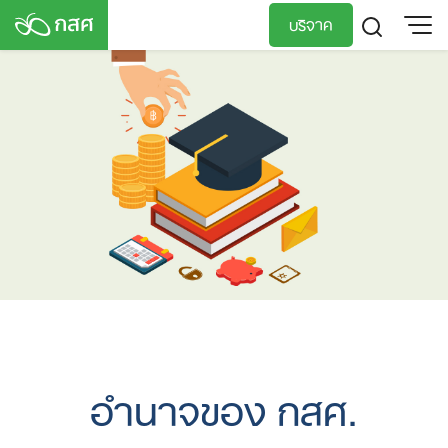
Skip
บริจาค
to
content
TH
EN
อำนาจของ กสศ.