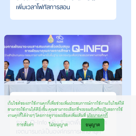
เพิ่มเวลาโฟกัสการสอน
16 พฤษภาคม 2567
เว็บไซต์ของเราใช้งานคุกกี้เพื่อช่วยเพิ่มประสบการณ์การใช้งานเว็บไซต์ให้
สามารถใช้งานได้ดียิ่งขึ้น คุณสามารถเลือกที่จะยอมรับหรือปฏิเสธการใช้
สพฐ. จับมือ กสศ. ขยายผลการใช้งาน
งานคุกกี้ได้ง่ายๆ โดยการดูรายละเอียดเพิ่มเติมที่
นโยบายคุกกี้
ระบบ Q-Info เพิ่ม 5 เขตพื้นที่ ประกาศ
การตั้งค่า
ไม่อนุญาต
อนุญาต
เจตนารมณ์เป็นองค์กรการศึกษายุค