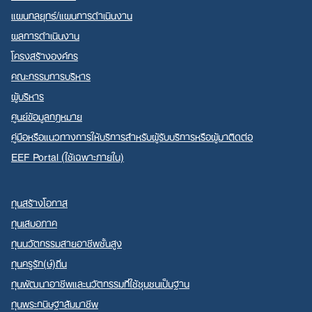
แผนกลยุทธ์/แผนการดำเนินงาน
ผลการดำเนินงาน
โครงสร้างองค์กร
คณะกรรมการบริหาร
ผู้บริหาร
ศูนย์ข้อมูลกฎหมาย
คู่มือหรือแนวทางการให้บริการสำหรับผู้รับบริการหรือผู้มาติดต่อ
EEF Portal (ใช้เฉพาะภายใน)
ทุนสร้างโอกาส
ทุนเสมอภาค
ทุนนวัตกรรมสายอาชีพชั้นสูง
ทุนครูรัก(ษ์)ถิ่น
ทุนพัฒนาอาชีพและนวัตกรรมที่ใช้ชุมชนเป็นฐาน
ทุนพระกนิษฐาสัมมาชีพ