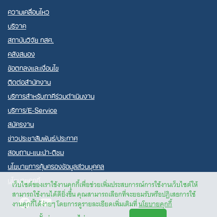
ความเคลื่อนไหว
บริจาค
สถาบันวิจัย กสศ.
คลังสมอง
ข้อตกลงและเงื่อนไข
ติดต่อสำนักงาน
บริการสำหรับภาคีร่วมดำเนินงาน
บริการ/E-Service
สมัครงาน
ข่าวประชาสัมพันธ์/ประกาศ
สอบถาม-แนะนำ-ติชม
นโยบายการคุ้มครองข้อมูลส่วนบุคคล
นโยบายคุกกี้
เว็บไซต์ของเราใช้งานคุกกี้เพื่อช่วยเพิ่มประสบการณ์การใช้งานเว็บไซต์ให้
สามารถใช้งานได้ดียิ่งขึ้น คุณสามารถเลือกที่จะยอมรับหรือปฏิเสธการใช้
Facebook
Youtube
งานคุกกี้ได้ง่ายๆ โดยการดูรายละเอียดเพิ่มเติมที่
นโยบายคุกกี้