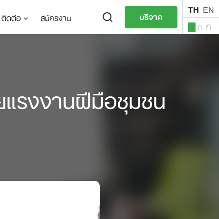
TH
EN
บริจาค
ติดต่อ
สมัครงาน
ก
ก
ก
TH
EN
้วยแรงงานฝีมือชุมชน