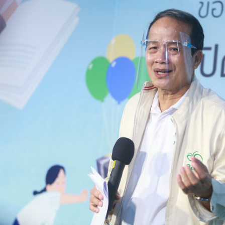
Search
for: