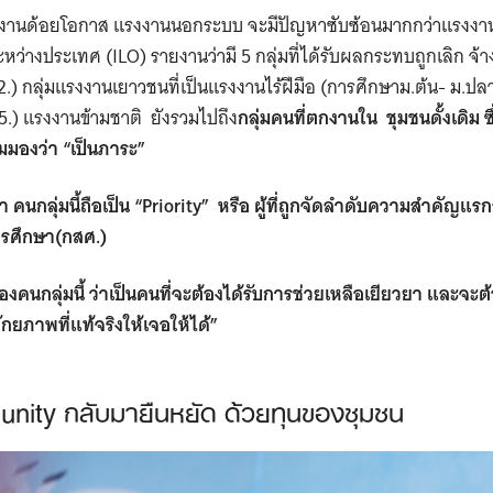
แรงงานด้อยโอกาส แรงงานนอกระบบ จะมีปัญหาซับซ้อนมากกว่าแรง
่างประเทศ (ILO) รายงานว่ามี 5 กลุ่มที่ได้รับผลกระทบถูกเลิก จ้าง ค
2.) กลุ่มแรงงานเยาวชนที่เป็นแรงงานไร้ฝีมือ (การศึกษาม.ต้น- ม.ป
.) แรงงานข้ามชาติ ยังรวมไปถึง
กลุ่มคนที่ตกงานใน ชุมชนดั้งเดิม ซึ
มมองว่า “เป็นภาระ”
า คนกลุ่มนี้ถือเป็น “Priority” หรือ ผู้ที่ถูกจัดลำดับความสำคัญแร
ศึกษา(กสศ.)
คนกลุ่มนี้ ว่าเป็นคนที่จะต้องได้รับการช่วยเหลือเยียวยา และจะต้
กยภาพที่แท้จริงให้เจอให้ได้”
nity กลับมายืนหยัด ด้วยทุนของชุมชน