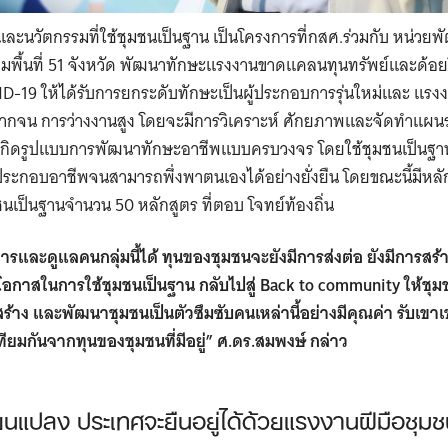
ะนวัตกรรมที่ใช้ชุมชนเป็นฐาน เป็นโครงการที่กสศ.ร่วมกับ หน่วย
ื้นที่ 51 จังหวัด
พัฒนาทักษะแรงงานขาดแคลนทุนทรัพย์และด้อยโ
19 ให้ได้รับการยกระดับทักษะเป็นผู้ประกอบการรุ่นใหม่และ แรงงา
วามยากจน การว่างงานสูง โดยจะมีการวิเคราะห์ ศักยภาพและจัดทำแผ
่อให้เกิดรูปแบบการพัฒนาทักษะอาชีพแบบครบวงจร โดยใช้ชุมชนเป็น
ประกอบอาชีพจนสามารถพึ่งพาตนเองได้อย่างยั่งยืน โดยขณะนี้มีหล
ชนเป็นฐานจำนวน 50 หลักสูตร ที่ตอบ โจทย์ท้องถิ่น
และดูแลคนกลุ่มนี้ได้ ทุนของชุมชนจะยังมีการส่งต่อ ยังมีการสร้
นโอกาสในการใช้ชุมชนเป็นฐาน กลับไปสู่ Back to community ให้ชุมช
ร้าง และพัฒนาชุมชนเป็นตัวซึมซับคนเหล่านี้อย่างมีคุณค่า รับเขา
ยมกันจากทุนของชุมชนที่มีอยู่” ศ.ดร.สมพงษ์ กล่าว
ี่ยนแปลง ประเทศจะยืนอยู่ได้ด้วยแรงงานฝีมือชุม