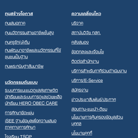
ทุนสร้างโอกาส
ความเคลื่อนไหว
ทุนเสมอภาค
บริจาค
ทุนนวัตกรรมสายอาชีพชั้นสูง
สถาบันวิจัย กสศ.
ทุนครูรัก(ษ์)ถิ่น
คลังสมอง
ทุนพัฒนาอาชีพและนวัตกรรมที่ใช้
ข้อตกลงและเงื่อนไข
ชุมชนเป็นฐาน
ติดต่อสำนักงาน
ทุนพระกนิษฐาสัมมาชีพ
บริการสำหรับภาคีร่วมดำเนินงาน
บริการ/E-Service
นวัตกรรมต้นแบบ
สมัครงาน
ระบบการแนะแนวดูแลสุขภาพจิต
นักเรียนและระบบการดูแลช่วยเหลือ
ข่าวประชาสัมพันธ์/ประกาศ
นักเรียน HERO OBEC CARE
สอบถาม-แนะนำ-ติชม
การศึกษายืดหยุ่น
นโยบายการคุ้มครองข้อมูลส่วน
iSEE ฐานข้อมูลเพื่อความเสมอ
บุคคล
ภาคทางการศึกษา
นโยบายคุกกี้
โรงเรียน TSQP