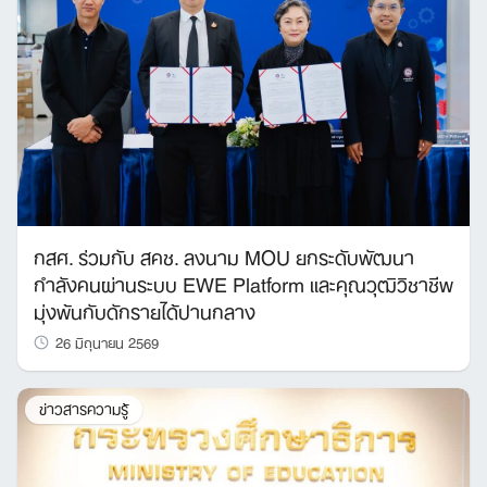
กสศ. ร่วมกับ สคช. ลงนาม MOU ยกระดับพัฒนา
Search
กำลังคนผ่านระบบ EWE Platform และคุณวุฒิวิชาชีพ
for:
มุ่งพ้นกับดักรายได้ปานกลาง
26 มิถุนายน 2569
ข่าวสารความรู้