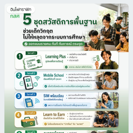
อินโฟกราฟิก