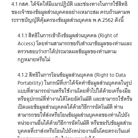
4.1 กสศ. ได้จัดให้มีแนวปฏิบัติ และช่องทางในการใช้สิทธิ
ของเจ้าของข้อมูลส่วนบุคคลอย่างเหมาะสม ครบถ้วนตามพ
ระราชบัญญัติคุ้มครองข้อมูลส่วนบุคคล พ.ศ.2562 ดังนี้
4.1.1 สิทธิในการเข้าถึงข้อมูลส่วนบุคคล (Right of
Access) โดยท่านสามารถขอรับสำเนาข้อมูลของท่านและ
ตรวจสอบว่าเราได้ประมวลผลข้อมูลของท่านตาม
กฎหมายหรือไม่
4.1.2 สิทธิในการโอนข้อมูลส่วนบุคคล (Right to Data
Portability) ในกรณีที่เราได้จัดทำข้อมูลส่วนบุคคลในรูป
แบบที่สามารถอ่านหรือใช้งานโดยทั่วไปได้ด้วยเครื่องมือ
หรืออุปกรณ์ที่ทำงานได้โดยอัตโนมัติ และสามารถใช้หรือ
เปิดเผยข้อมูลส่วนบุคคลได้ด้วยวิธีการอัตโนมัติ ท่าน
สามารถขอให้ส่งหรือโอนข้อมูลส่วนบุคคลของท่านไปยัง
หน่วยงานอื่นได้ด้วยวิธีการอัตโนมัติ หรือขอรับข้อมูลส่วน
บุคคลที่เราส่งหรือโอนไปยังหน่วยงานอื่นโดยตรงเว้นแต่