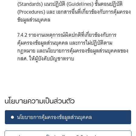
(Standards) แนวปฏิบัติ (Guidelines) ขั้นตอนปฏิบัติ
(Procedures) และ เอกสารอื่นที่เกี่ยวข้องกับการคุ้มครอง
ข้อมูลส่วนบุคคล
7.4.2 รายงานเหตุการณ์ผิดปกติที่เกี่ยวข้องกับการ
คุ้มครองข้อมูลส่วนบุคคล และการไม่ปฏิบัติตาม
กฎหมาย และนโยบายการคุ้มครองข้อมูลส่วนบุคคลของ
กสศ. ให้ผู้บังคับบัญชาทราบ
นโยบายความเป็นส่วนตัว
นโยบายการคุ้มครองข้อมูลส่วนบุคคล