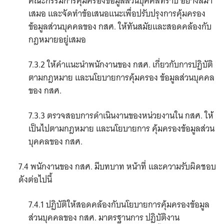
คณะกรรมการคุ้มครองข้อมูลส่วนบุคคลทราบ อย่างสมํ่า
เสมอ และจัดทําข้อเสนอแนะเพื่อปรับปรุงการคุ้มครอง
ข้อมูลส่วนบุคคลของ กสศ. ให้ทันสมัยและสอดคล้องกับ
กฎหมายอยู่เสมอ
7.3.2 ให้คําแนะนําพนักงานของ กสศ. เกี่ยวกับการปฏิบัติ
ตามกฎหมาย และนโยบายการคุ้มครอง ข้อมูลส่วนบุคคล
ของ กสศ.
7.3.3 ตรวจสอบการดําเนินงานของหน่วยงานใน กสศ. ให้
เป็นไปตามกฎหมาย และนโยบายการ คุ้มครองข้อมูลส่วน
บุคคลของ กสศ.
7.4 พนักงานของ กสศ. มีบทบาท หน้าที่ และความรับผิดชอบ
ดังต่อไปนี้
7.4.1 ปฏิบัติให้สอดคล้องกับนโยบายการคุ้มครองข้อมูล
ส่วนบุคคลของ กสศ. มาตรฐานการ ปฏิบัติงาน