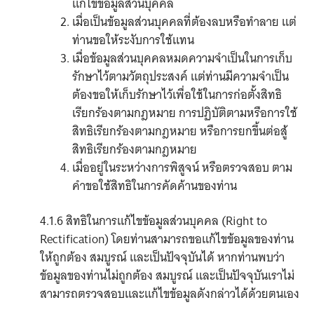
แก้ไขข้อมูลส่วนบุคคล
เมื่อเป็นข้อมูลส่วนบุคคลที่ต้องลบหรือทำลาย แต่
ท่านขอให้ระงับการใช้แทน
เมื่อข้อมูลส่วนบุคคลหมดความจำเป็นในการเก็บ
รักษาไว้ตามวัตถุประสงค์ แต่ท่านมีความจำเป็น
ต้องขอให้เก็บรักษาไว้เพื่อใช้ในการก่อตั้งสิทธิ
เรียกร้องตามกฎหมาย การปฏิบัติตามหรือการใช้
สิทธิเรียกร้องตามกฎหมาย หรือการยกขึ้นต่อสู้
สิทธิเรียกร้องตามกฎหมาย
เมื่ออยู่ในระหว่างการพิสูจน์ หรือตรวจสอบ ตาม
คำขอใช้สิทธิในการคัดค้านของท่าน
4.1.6 สิทธิในการแก้ไขข้อมูลส่วนบุคคล (Right to
Rectification) โดยท่านสามารถขอแก้ไขข้อมูลของท่าน
ให้ถูกต้อง สมบูรณ์ และเป็นปัจจุบันได้ หากท่านพบว่า
ข้อมูลของท่านไม่ถูกต้อง สมบูรณ์ และเป็นปัจจุบันเราไม่
สามารถตรวจสอบและแก้ไขข้อมูลดังกล่าวได้ด้วยตนเอง