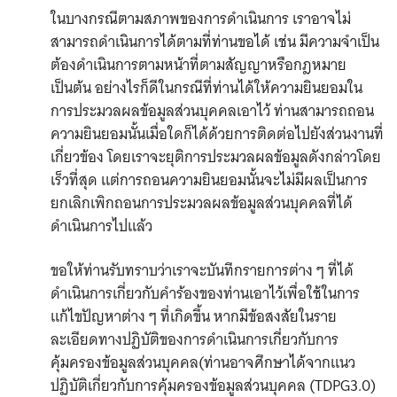
ในบางกรณีตามสภาพของการดำเนินการ เราอาจไม่
สามารถดำเนินการได้ตามที่ท่านขอได้ เช่น มีความจำเป็น
ต้องดำเนินการตามหน้าที่ตามสัญญาหรือกฎหมาย
เป็นต้น อย่างไรก็ดีในกรณีที่ท่านได้ให้ความยินยอมใน
การประมวลผลข้อมูลส่วนบุคคลเอาไว้ ท่านสามารถถอน
ความยินยอมนั้นเมื่อใดก็ได้ด้วยการติดต่อไปยังส่วนงานที่
เกี่ยวข้อง โดยเราจะยุติการประมวลผลข้อมูลดังกล่าวโดย
เร็วที่สุด แต่การถอนความยินยอมนั้นจะไม่มีผลเป็นการ
ยกเลิกเพิกถอนการประมวลผลข้อมูลส่วนบุคคลที่ได้
ดำเนินการไปแล้ว
ขอให้ท่านรับทราบว่าเราจะบันทึกรายการต่าง ๆ ที่ได้
ดำเนินการเกี่ยวกับคำร้องของท่านเอาไว้เพื่อใช้ในการ
แก้ไขปัญหาต่าง ๆ ที่เกิดขึ้น หากมีข้อสงสัยในราย
ละเอียดทางปฏิบัติของการดำเนินการเกี่ยวกับการ
Search
คุ้มครองข้อมูลส่วนบุคคล(ท่านอาจศึกษาได้จากแนว
for:
ปฏิบัติเกี่ยวกับการคุ้มครองข้อมูลส่วนบุคคล (TDPG3.0)