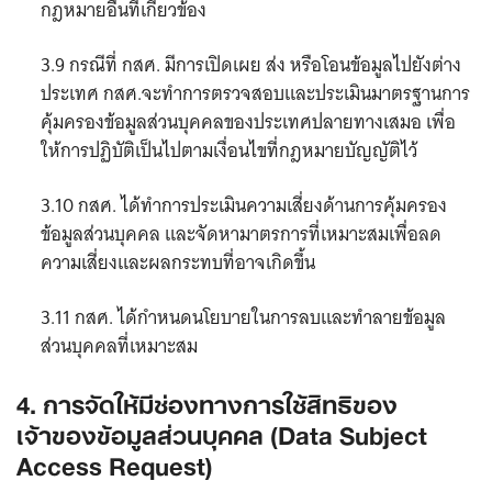
กฎหมายอื่นที่เกี่ยวข้อง
3.9 กรณีที่ กสศ. มีการเปิดเผย ส่ง หรือโอนข้อมูลไปยังต่าง
ประเทศ กสศ.จะทำการตรวจสอบและประเมินมาตรฐานการ
คุ้มครองข้อมูลส่วนบุคคลของประเทศปลายทางเสมอ เพื่อ
ให้การปฏิบัติเป็นไปตามเงื่อนไขที่กฎหมายบัญญัติไว้
3.10 กสศ. ได้ทำการประเมินความเสี่ยงด้านการคุ้มครอง
ข้อมูลส่วนบุคคล และจัดหามาตรการที่เหมาะสมเพื่อลด
ความเสี่ยงและผลกระทบที่อาจเกิดขึ้น
3.11 กสศ. ได้กำหนดนโยบายในการลบและทำลายข้อมูล
ส่วนบุคคลที่เหมาะสม
4. การจัดให้มีช่องทางการใช้สิทธิของ
เจ้าของข้อมูลส่วนบุคคล (Data Subject
Access Request)