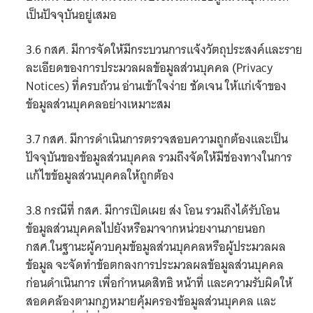
เป็นปัจจุบันอยู่เสมอ
3.6 กสศ. มีการจัดให้มีกระบวนการแจ้งวัตถุประสงค์และราย
ละเอียดของการประมวลผลข้อมูลส่วนบุคคล (Privacy
Notices) ที่ครบถ้วน อ่านเข้าใจง่าย ชัดเจน ให้แก่เจ้าของ
ข้อมูลส่วนบุคคลอย่างเหมาะสม
3.7 กสศ. มีการดำเนินการตรวจสอบความถูกต้องและเป็น
ปัจจุบันของข้อมูลส่วนบุคคล รวมถึงจัดให้มีช่องทางในการ
แก้ไขข้อมูลส่วนบุคคลให้ถูกต้อง
3.8 กรณีที่ กสศ. มีการเปิดเผย ส่ง โอน รวมถึงได้รับโอน
ข้อมูลส่วนบุคคลไปยังหรือมาจากหน่วยงานภายนอก
กสศ.ในฐานะผู้ควบคุมข้อมูลส่วนบุคคลหรือผู้ประมวลผล
ข้อมูล จะจัดทำข้อตกลงการประมวลผลข้อมูลส่วนบุคคล
ก่อนดำเนินการ เพื่อกำหนดสิทธิ หน้าที่ และความรับผิดให้
สอดคล้องตามกฎหมายคุ้มครองข้อมูลส่วนบุคคล และ