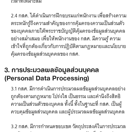
เวลาที่เหมาะสม
2.4 กสศ. ได้ดำเนินการฝึกอบรมแก่พนักงาน เพื่อสร้างความ
ตระหนักรู้ถึงความสำคัญของการคุ้มครองความเป็นส่วนตัว
ของบุคคลภายใต้พระราชบัญญัติคุ้มครองข้อมูลส่วนบุคคล
อย่างสม่ำเสมอ เพื่อให้พนักงานของ กสศ. มีความรู้ ความ
เข้าใจที่ถูกต้องเกี่ยวกับการปฏิบัติตามกฎหมายและนโยบาย
คุ้มครองข้อมูลส่วนบุคคลของ กสศ.
3. การประมวลผลข้อมูลส่วนบุคคล
(Personal Data Processing)
3.1 กสศ. มีการดำเนินการประมวลผลข้อมูลส่วนบุคคลอย่าง
ถูกต้องตามกฎหมาย โปร่งใส เป็นธรรม และคำนึงถึงสิทธิ
ความเป็นส่วนตัวของบุคคล ทั้งนี้ ทั้งในฐานะที่ กสศ. เป็นผู้
ควบคุมข้อมูลส่วนบุคคล และผู้ประมวลผลข้อมูลส่วนบุคคล
3.2 กสศ. มีการกำหนดขอบเขต วัตถุประสงค์ในการประมวล