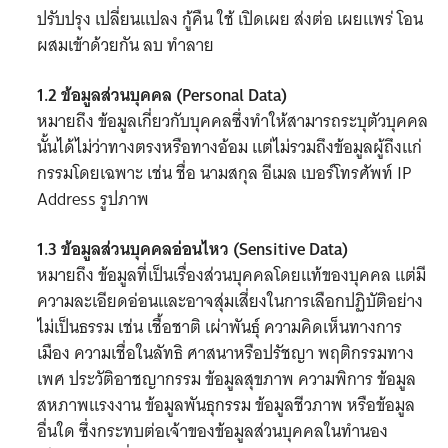
ปรับปรุง เปลี่ยนแปลง กู้คืน ใช้ เปิดเผย ส่งต่อ เผยแพร่ โอน
ผสมเข้าด้วยกัน ลบ ทําลาย
1.2 ข้อมูลส่วนบุคคล (Personal Data)
หมายถึง ข้อมูลเกี่ยวกับบุคคลซึ่งทำให้สามารถระบุตัวบุคคล
นั้นได้ไม่ว่าทางตรงหรือทางอ้อม แต่ไม่รวมถึงข้อมูลผู้ถึงแก่
กรรมโดยเฉพาะ เช่น ชื่อ นามสกุล อีเมล เบอร์โทรศัพท์ IP
Address รูปภาพ
1.3 ข้อมูลส่วนบุคคลอ่อนไหว (Sensitive Data)
หมายถึง ข้อมูลที่เป็นเรื่องส่วนบุคคลโดยแท้ของบุคคล แต่มี
ความละเอียดอ่อนและอาจสุ่มเสี่ยงในการเลือกปฏิบัติอย่าง
ไม่เป็นธรรม เช่น เชื้อชาติ เผ่าพันธุ์ ความคิดเห็นทางการ
เมือง ความเชื่อในลัทธิ ศาสนาหรือปรัชญา พฤติกรรมทาง
เพศ ประวัติอาชญากรรม ข้อมูลสุขภาพ ความพิการ ข้อมูล
สหภาพแรงงาน ข้อมูลพันธุกรรม ข้อมูลชีวภาพ หรือข้อมูล
อื่นใด ซึ่งกระทบต่อเจ้าของข้อมูลส่วนบุคคลในทำนอง