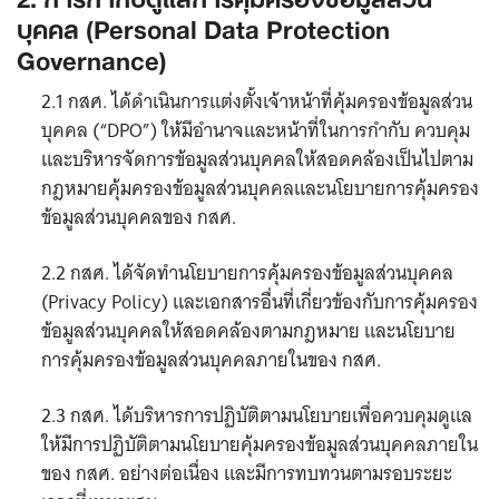
บุคคล (Personal Data Protection
Governance)
2.1 กสศ. ได้ดำเนินการแต่งตั้งเจ้าหน้าที่คุ้มครองข้อมูลส่วน
บุคคล (“DPO”) ให้มีอำนาจและหน้าที่ในการกำกับ ควบคุม
และบริหารจัดการข้อมูลส่วนบุคคลให้สอดคล้องเป็นไปตาม
กฎหมายคุ้มครองข้อมูลส่วนบุคคลและนโยบายการคุ้มครอง
ข้อมูลส่วนบุคคลของ กสศ.
2.2 กสศ. ได้จัดทำนโยบายการคุ้มครองข้อมูลส่วนบุคคล
(Privacy Policy) และเอกสารอื่นที่เกี่ยวข้องกับการคุ้มครอง
ข้อมูลส่วนบุคคลให้สอดคล้องตามกฎหมาย และนโยบาย
การคุ้มครองข้อมูลส่วนบุคคลภายในของ กสศ.
2.3 กสศ. ได้บริหารการปฏิบัติตามนโยบายเพื่อควบคุมดูแล
ให้มีการปฏิบัติตามนโยบายคุ้มครองข้อมูลส่วนบุคคลภายใน
ของ กสศ. อย่างต่อเนื่อง และมีการทบทวนตามรอบระยะ