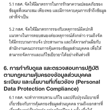
5.1 กสศ. จัดให้มีมาตรการในการรักษาความปลอดภัยของ
ข้อมูลที่เหมาะสม เพียงพอ และมีการควบคุมการเข้าถึงข้อมูล
เท่าที่จำเป็น
5.2 กสศ. จัดให้มีมาตรการรองรับเหตุการณ์ผิดปกติ
แนวทางในการตอบสนองต่อเหตุการณ์ดังกล่าว รวมถึงจัด
ให้มีกระบวนการแจ้ง ประสานงาน และให้ความร่วมมือกับ
สำนักงานคณะกรรมการคุ้มครองข้อมูลส่วนบุคคล เพื่อให้
สามารถจัดการและแก้ไขเยียวยาได้อย่างทันท่วงที
6. การกำกับดูแล และตรวจสอบการปฏิบัติ
ตามกฎหมายคุ้มครองข้อมูลส่วนบุคคล
ระเบียบ และนโยบายที่เกี่ยวข้อง (Personal
Data Protection Compliance)
6.1 กสศ. จะทำการทบทวน แก้ไข และปรับปรุงนโยบายที่
เกี่ยวข้องกับการคุ้มครองข้อมูลส่วนบุคคล รวมถึงเอกสารที่