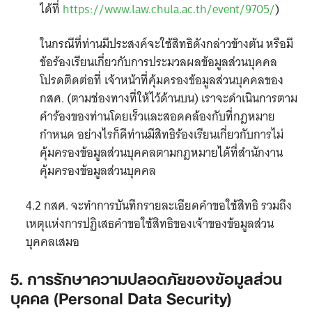
ได้ที่
https://www.law.chula.ac.th/event/9705/
)
ในกรณีที่ท่านมีประสงค์จะใช้สิทธิดังกล่าวข้างต้น หรือมี
ข้อร้องเรียนเกี่ยวกับการประมวลผลข้อมูลส่วนบุคคล
โปรดติดต่อที่ เจ้าหน้าที่คุ้มครองข้อมูลส่วนบุคคลของ
กสศ. (ตามช่องทางที่ให้ไว้ด้านบน) เราจะดำเนินการตาม
คำร้องของท่านโดยเร็วและสอดคล้องกับที่กฎหมาย
กำหนด อย่างไรก็ดีท่านมีสิทธิร้องเรียนเกี่ยวกับการไม่
คุ้มครองข้อมูลส่วนบุคคลตามกฎหมายได้ที่สำนักงาน
คุ้มครองข้อมูลส่วนบุคคล
4.2 กสศ. จะทำการบันทึกรายละเอียดคำขอใช้สิทธิ รวมถึง
เหตุแห่งการปฏิเสธคำขอใช้สิทธิของเจ้าของข้อมูลส่วน
บุคคลเสมอ
5. การรักษาความปลอดภัยของข้อมูลส่วน
บุคคล (Personal Data Security)