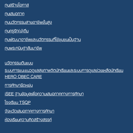
ทุนสร้างโอกาส
ทุนเสมอภาค
ทุนนวัตกรรมสายอาชีพชั้นสูง
ทุนครูรัก(ษ์)ถิ่น
ทุนพัฒนาอาชีพและนวัตกรรมที่ใช้ชุมชนเป็นฐาน
ทุนพระกนิษฐาสัมมาชีพ
นวัตกรรมต้นแบบ
ระบบการแนะแนวดูแลสุขภาพจิตนักเรียนและระบบการดูแลช่วยเหลือนักเรียน
HERO OBEC CARE
การศึกษายืดหยุ่น
iSEE ฐานข้อมูลเพื่อความเสมอภาคทางการศึกษา
โรงเรียน TSQP
จังหวัดเสมอภาคทางการศึกษา
ห้องเรียนความคิดสร้างสรรค์