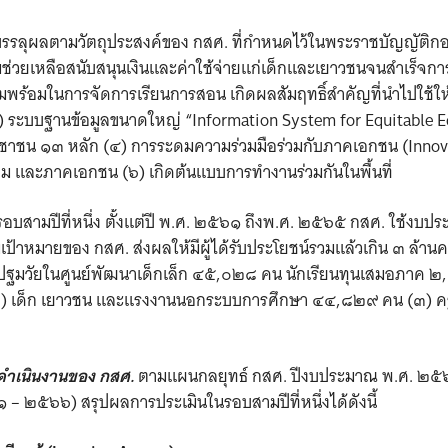
บรรลุผลตามวัตถุประสงค์ของ กสศ. ที่กำหนดไว้ในพระราชบัญญัติ
เหลือสนับสนุนเงินและค่าใช้จ่ายแก่เด็กและเยาวชนจนสำเร็จการศึ
้อมในการจัดการเรียนการสอน เกิดผลสัมฤทธิ์สำคัญที่นำไปใช้ให้เก
ระบบฐานข้อมูลขนาดใหญ่ “Information System for Equitable E
ชาชน ๑๓ หลัก (๔) การระดมความร่วมมือร่วมกับภาคเอกชน (Innova
 และภาคเอกชน (๖) เกิดต้นแบบการทำงานร่วมกันในพื้นที่
รอบสามปีที่หนึ่ง ตั้งแต่ปี พ.ศ. ๒๕๖๑ ถึงพ.ศ. ๒๕๖๕ กสศ. ใช้งบ
้าหมายของ กสศ. ส่งผลให้มีผู้ได้รับประโยชน์รวมแล้วเกิน ๓ ล้าน
ฐมวัยในศูนย์พัฒนาเด็กเล็ก ๔๕,๐๒๘ คน นักเรียนทุนเสมอภาค ๒,
๒) เด็ก เยาวชน และแรงงานนอกระบบการศึกษา ๔๔,๘๒๙ คน (๓) 
ดำเนินงานของ กสศ.
ตามแผนกลยุทธ์ กสศ. ปีงบประมาณ พ.ศ. ๒๕๖
– ๒๕๖๖) สรุปผลการประเมินในรอบสามปีที่หนึ่งได้ดังนี้