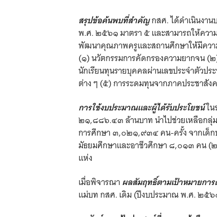
สรุปข้อค้นพบที่สำคัญ
กสศ. ได้ดำเนินงาน
พ.ศ. ๒๕๖๑ มาตรา ๕ และสามารถให้ความช่วย
พัฒนาคุณภาพครูและสถานศึกษาให้มีความพร
(๑) นวัตกรรมการคัดกรองความยากจน (๒) 
นักเรียนทุนรายบุคคลผ่านเลขประจำตัวประ
ต่าง ๆ (๕) การระดมทุนจากภาคประชาสังคม
การใช้งบประมาณและผู้ได้รับประโยชน์
ใน
๒๑,๘๘๖.๔๓ ล้านบาท นำไปช่วยเหลือกลุ่มเป
การศึกษา ๓,๐๒๑,๙๓๔ คน-ครั้ง จากเด็กป
มัธยมศึกษาและอาชีวศึกษา ๘,๐๑๓ คน (
แห่ง
เมื่อพิจารณา
ผลสัมฤทธิ์ตามเป้าหมายการ
แม่บท กสศ. เดิม (ปีงบประมาณ พ.ศ. ๒๕๖๑ 