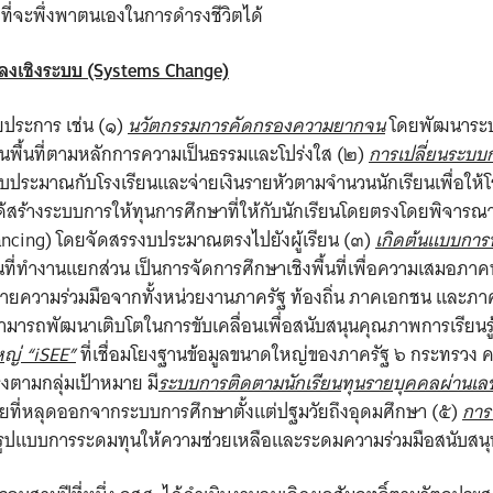
ที่จะพึ่งพาตนเองในการดำรงชีวิตได้
ปลงเชิงระบบ (Systems Change)
ยประการ เช่น (๑)
นวัตกรรมการคัดกรองความยากจน
โดยพัฒนาระบ
ในพื้นที่ตามหลักการความเป็นธรรมและโปร่งใส (๒)
การเปลี่ยนระบบ
นงบประมาณกับโรงเรียนและจ่ายเงินรายหัวตามจำนวนนักเรียนเพื่อให้
. ได้สร้างระบบการให้ทุนการศึกษาที่ให้กับนักเรียนโดยตรงโดยพิ
ancing) โดยจัดสรรงบประมาณตรงไปยังผู้เรียน (๓)
เกิดต้นแบบการท
นที่ทำงานแยกส่วน เป็นการจัดการศึกษาเชิงพื้นที่เพื่อความเสมอภ
ือข่ายความร่วมมือจากทั้งหน่วยงานภาครัฐ ท้องถิ่น ภาคเอกชน และภา
ี่สามารถพัฒนาเติบโตในการขับเคลื่อนเพื่อสนับสนุนคุณภาพการเรียน
ห
ญ่
“iSEE”
ที่เชื่อมโยงฐานข้อมูลขนาดใหญ่ของภาครัฐ ๖ กระทรวง คร
งตามกลุ่มเป้าหมาย มี
ระบบการติดตามนักเรียน
ทุ
นราย
บุ
คคลผ่านเล
ยที่หลุดออกจากระบบการศึกษาตั้งแต่ปฐมวัยถึงอุดมศึกษา (๕)
การ
งในรูปแบบการระดมทุนให้ความช่วยเหลือและระดมความร่วมมือสนับสน