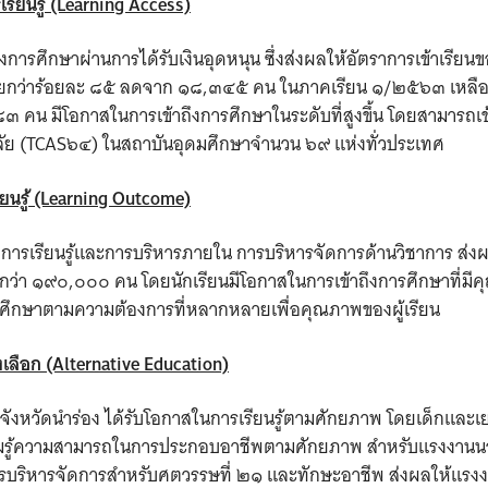
เรียนรู้ (Learning Access)
Search
for:
การศึกษาผ่านการได้รับเงินอุดหนุน ซึ่งส่งผลให้อัตราการเข้าเรียนขอ
าเรียนน้อยกว่าร้อยละ ๘๕ ลดจาก ๑๘,๓๔๕ คน ในภาคเรียน ๑/๒๕๖๓ 
น มีโอกาสในการเข้าถึงการศึกษาในระดับที่สูงขึ้น โดยสามารถเข
ลัย (TCAS๖๔) ในสถาบันอุดมศึกษาจำนวน ๖๙ แห่งทั่วประเทศ
นรู้
(Learning Outcome)
ารเรียนรู้และการบริหารภายใน การบริหารจัดการด้านวิชาการ ส่งผ
า ๑๙๐,๐๐๐ คน โดยนักเรียนมีโอกาสในการเข้าถึงการศึกษาที่มีคุณ
ารศึกษาตามความต้องการที่หลากหลายเพื่อคุณภาพของผู้เรียน
เลือก (Alternative Education)
งหวัดนำร่อง ได้รับโอกาสในการเรียนรู้ตามศักยภาพ โดยเด็กและ
วามรู้ความสามารถในการประกอบอาชีพตามศักยภาพ สำหรับแรงงาน
การบริหารจัดการสำหรับศตวรรษที่ ๒๑ และทักษะอาชีพ ส่งผลให้แ