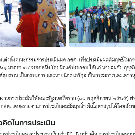
ต่งตั้งคณะกรรมการประเมินผล กสศ. เพื่อประเมินผลสัมฤทธิ์ในกา
๑ มาตรา ๔๔ วรรคหนึ่ง โดยมีองค์ประกอบ ได้แก่ นายสมชัย ฤชุพ
งศ์สุบรรณ เป็นกรรมการ และนายนิกร เภรีกุล เป็นกรรมการและเลขา
งานการประเมินให้คณะรัฐมนตรีทราบ (๑๐ พฤศจิกายน ๒๕๖๕) ต่อ
ศ. เสนอรายงานการประเมินผลสัมฤทธิ์ฯ มีเนื้อหาสรุปได้โดยสังเขป 
วคิดในการประเมิน
ารประเมินผล ๔ ประการ เรียกว่า ECUB กล่าวคือ การประเมินผลบน