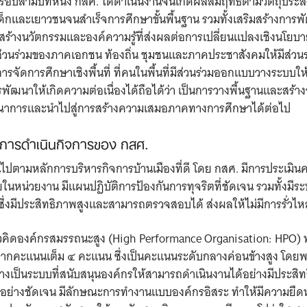
รอบสามปีที่หนึ่ง กสศ. ได้ดำเนินงานจนเกิดผลสัมฤทธิ์ตามวัตถุประส
ก่เด็กและเยาวชนจนสำเร็จการศึกษาขั้นพื้นฐาน รวมทั้งเสริมสร้า
้สร้างนวัตกรรมและองค์ความรู้ที่ส่งผลต่อการเปลี่ยนแปลงเชิงนโ
นร่วมของภาคเอกชน ท้องถิ่น ชุมชนและภาคประชาสังคมให้มีส่วนร่ว
รจัดการศึกษาเชิงพื้นที่ ที่คนในพื้นที่มีส่วนร่วมออกแบบวางระบบ
นาให้เกิดความต่อเนื่องได้ถือได้ว่า เป็นการวางพื้นฐานและสร้างจ
ูรณาการและนำไปสู่การสร้างความเสมอภาคทางการศึกษาได้ต่อไป
ารดําเนินกิจการของ กสศ.
็นไปตามหลักการบริหารกิจการบ้านเมืองที่ดี โดย กสศ. มีการประเมินคว
นหน่วยงาน มีแผนปฏิบัติการป้องกันการทุจริตที่ชัดเจน รวมทั้งมีระ
ึ่งมีประสิทธิภาพสูงและสามารถตรวจสอบได้ ส่งผลให้ไม่มีการรั่วไห
ิดองค์กรสมรรถนะสูง (High Performance Organisation: HPO) พบว
จากคะแนนเต็ม ๔ คะแนน ซึ่งเป็นคะแนนระดับกลางค่อนข้างสูง โดยพ
งเป็นระบบที่สนับสนุนองค์กรให้สามารถดำเนินงานได้อย่างมีประสิท
นอย่างชัดเจน มีลักษณะการทำงานแบบองค์กรอิสระ ทำให้มีความยืดหย