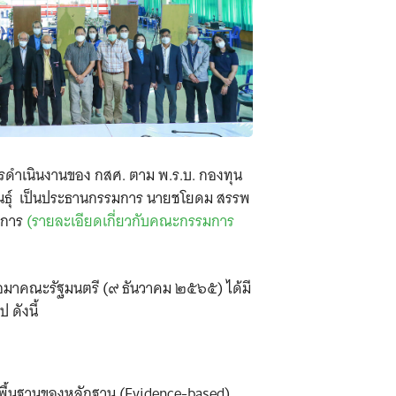
รดำเนินงานของ กสศ. ตาม พ.ร.บ. กองทุน
ันธุ์ เป็นประธานกรรมการ นายชโยดม สรรพ
นุการ
(รายละเอียดเกี่ยวกับคณะกรรมการ
มาคณะรัฐมนตรี (๙ ธันวาคม ๒๕๖๕) ได้มี
ดังนี้
พื้นฐานของหลักฐาน (Evidence-based)