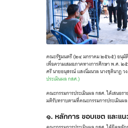
คณะรัฐมนตรี (๒๔ มกราคม ๒๕๖๕) อนุมัติแ
เพื่อความเสมอภาคทางการศึกษา พ.ศ. ๒๕๖
ศรี นายอนุสรณ์ แสงนิ่มนวล นางชุตินาฏ ว
ประเมินผล กสศ.)
คณะกรรมการประเมินผล กสศ. ได้เสนอราย
มติรับทราบตามที่คณะกรรมการประเมินผล กส
๑. หลักการ ขอบเขต และแน
คณะกรรมการประเมินผล กสศ. ได้ยึดหลักก