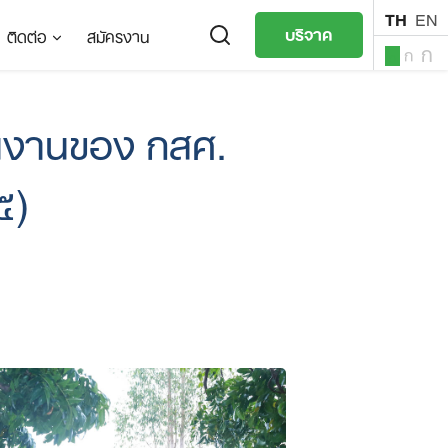
TH
EN
บริจาค
ติดต่อ
สมัครงาน
ก
ก
ก
TH
EN
ินงานของ กสศ.
๕)