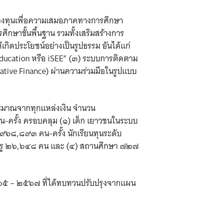
กองทุนเพื่อความเสมอภาคทางการศึกษา
กษาขั้นพื้นฐาน รวมทั้งเสริมสร้างการ
ิดประโยชน์อย่างเป็นรูปธรรม อันได้แก่
ducation หรือ iSEE” (๓) ระบบการติดตาม
tive Finance) ผ่านความร่วมมือในรูปแบบ
ประมาณจากทุกแหล่งเงิน จำนวน
คน-ครั้ง ครอบคลุม (๑) เด็ก เยาวชนในระบบ
๙๖๘,๘๙๓ คน-ครั้ง นักเรียนทุนระดับ
ครู ๒๖,๖๔๘ คน และ (๔) สถานศึกษา ๗๒๗
๕ – ๒๕๖๗ ที่ได้ทบทวนปรับปรุงจากแผน