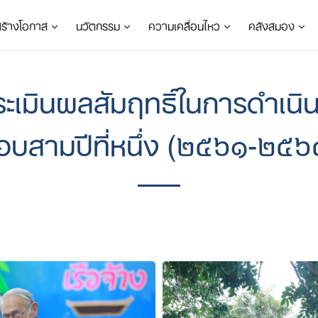
สร้างโอกาส
นวัตกรรม
ความเคลื่อนไหว
คลังสมอง
เมินผลสัมฤทธิ์ในการดำเน
อบสามปีที่หนึ่ง (๒๕๖๑-๒๕๖