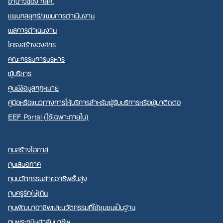
อำนาจของ กสศ.
แผนกลยุทธ์/แผนการดำเนินงาน
ผลการดำเนินงาน
โครงสร้างองค์กร
คณะกรรมการบริหาร
ผู้บริหาร
ศูนย์ข้อมูลกฎหมาย
คู่มือหรือแนวทางการให้บริการสำหรับผู้รับบริการหรือผู้มาติดต่อ
EEF Portal (ใช้เฉพาะภายใน)
ทุนสร้างโอกาส
ทุนเสมอภาค
ทุนนวัตกรรมสายอาชีพชั้นสูง
ทุนครูรัก(ษ์)ถิ่น
ทุนพัฒนาอาชีพและนวัตกรรมที่ใช้ชุมชนเป็นฐาน
ทุนพระกนิษฐาสัมมาชีพ