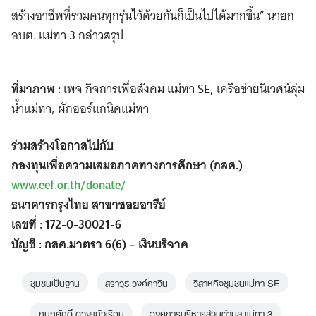
สร้างอาชีพที่รวมคนทุกรุ่นไว้ด้วยกันก็เป็นไปได้มากขึ้น” นายก
อบต. แม่ทา 3 กล่าวสรุป
ที่มาภาพ :
เพจ กิจการเพื่อสังคม แม่ทา SE, เครือข่ายนิเวศน์ลุ่ม
น้ำแม่ทา, ผักออร์แกนิคแม่ทา
ร่วมสร้างโอกาสไปกับ
กองทุนเพื่อความเสมอภาคทางการศึกษา (กสศ.)
www.eef.or.th/donate/
ธนาคารกรุงไทย สาขาซอยอารีย์
เลขที่ : 172-0-30021-6
บัญชี : กสศ.มาตรา 6(6) – เงินบริจาค
ชุมชนเป็นฐาน
สราวุธ วงค์กาวิน
วิสาหกิจชุมชนแม่ทา SE
กนกศักดิ์ ดวงแก้วเรือน
องค์การบริหารส่วนตำบล แม่ทา 3