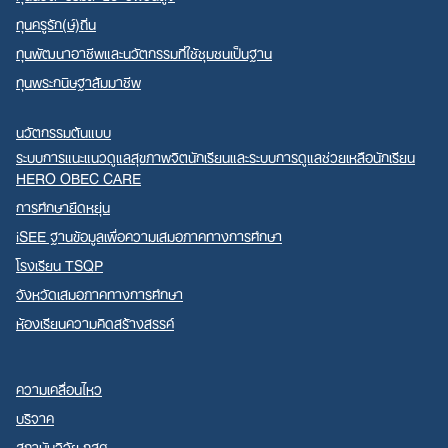
ทุนครูรัก(ษ์)ถิ่น
ทุนพัฒนาอาชีพและนวัตกรรมที่ใช้ชุมชนเป็นฐาน
ทุนพระกนิษฐาสัมมาชีพ
นวัตกรรมต้นแบบ
ระบบการแนะแนวดูแลสุขภาพจิตนักเรียนและระบบการดูแลช่วยเหลือนักเรียน
HERO OBEC CARE
การศึกษายืดหยุ่น
iSEE ฐานข้อมูลเพื่อความเสมอภาคทางการศึกษา
โรงเรียน TSQP
จังหวัดเสมอภาคทางการศึกษา
ห้องเรียนความคิดสร้างสรรค์
ความเคลื่อนไหว
บริจาค
สถาบันวิจัย กสศ.