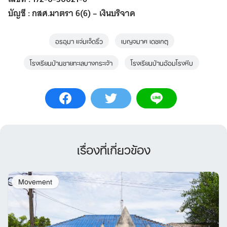
บัญชี : กสศ.มาตรา 6(6) – เงินบริจาค
อรอุมา แจ่มเจ็ดริ้ว
เบญจมาศ เดชเกตุ
โรงเรียนบ้านชายทะเลบางกระเจ้า
โรงเรียนบ้านอ้อมโรงหีบ
เรื่องที่เกี่ยวข้อง
Movement
Search
for: