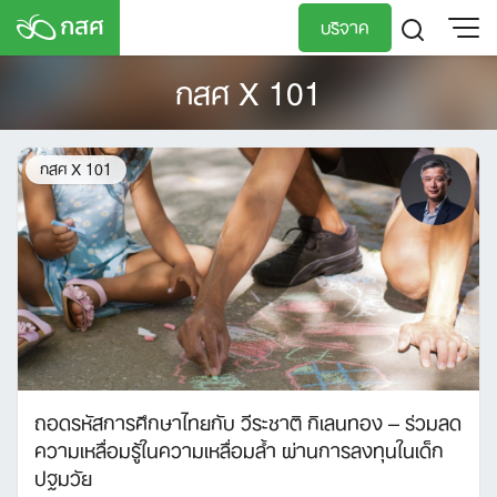
Skip
บริจาค
to
content
กสศ X 101
TH
EN
กสศ X 101
ถอดรหัสการศึกษาไทยกับ วีระชาติ กิเลนทอง – ร่วมลด
ความเหลื่อมรู้ในความเหลื่อมล้ำ ผ่านการลงทุนในเด็ก
ปฐมวัย