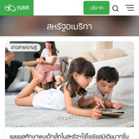
Skip
บริจาค
to
content
สหรัฐอเมริกา
TH
EN
ข่าวสารความรู้
เผยผลศึกษาพบเด็กเล็กในสหรัฐฯใช้โซเชียลมีเดียมากขึ้น