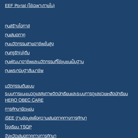
EEF Portal (ใช้เฉพาะภายใน)
ทุนสร้างโอกาส
ทุนเสมอภาค
ทุนนวัตกรรมสายอาชีพชั้นสูง
ทุนครูรัก(ษ์)ถิ่น
ทุนพัฒนาอาชีพและนวัตกรรมที่ใช้ชุมชนเป็นฐาน
ทุนพระกนิษฐาสัมมาชีพ
นวัตกรรมต้นแบบ
ระบบการแนะแนวดูแลสุขภาพจิตนักเรียนและระบบการดูแลช่วยเหลือนักเรียน
HERO OBEC CARE
การศึกษายืดหยุ่น
iSEE ฐานข้อมูลเพื่อความเสมอภาคทางการศึกษา
โรงเรียน TSQP
จังหวัดเสมอภาคทางการศึกษา