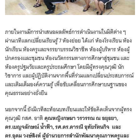
ภายในงานมีการนำเสนอผลลัพธ์การดำเนินงานในมิติต่าง ๆ
ผ่านเวทีแลกเปลี่ยนเรียนรู้ 7 ห้องย่อย ได้แก่ ห้องโรงเรียน ห้อง
นักเรียน ห้องครูและจรรยาบรรณวิชาชีพ ห้องผู้บริหาร ห้องผู้
ปกครองและชุมชน ห้องนวัตกรรมทางการศึกษาสู่ชุมชน และ
ห้องครูปฐมวัยและครูประถมศึกษา โดยมีผู้ทรงคุณวุฒิ นัก
วิชาการ และผู้ปฏิบัติงานจากพื้นที่ร่วมแลกเปลี่ยนประสบการณ์
และเติมเต็มองค์ความรู้ เพื่อขับเคลื่อนการศึกษาบนฐานของ
คุณธรรมอย่างยั่งยืน
นอกจากนี้ ยังมีเวทีสะท้อนบทเรียนและให้ข้อคิดเห็นจากผู้ทรง
คุณวุฒิ กสศ. อาทิ
คุณหญิงกษมา วรวรรณ ณ อยุธยา,
ดร.เบญจลักษณ์ น้ำฟ้า, รศ.ดร.ดารณี อุทัยรัตนกิจ และ
ดร.อุดม วงษ์สิงห์
ผู้อำนวยการสำนักพัฒนาคุณภาพครูและ