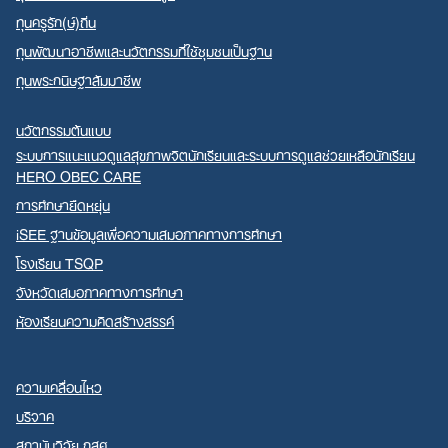
ทุนครูรัก(ษ์)ถิ่น
ทุนพัฒนาอาชีพและนวัตกรรมที่ใช้ชุมชนเป็นฐาน
ทุนพระกนิษฐาสัมมาชีพ
นวัตกรรมต้นแบบ
ระบบการแนะแนวดูแลสุขภาพจิตนักเรียนและระบบการดูแลช่วยเหลือนักเรียน
HERO OBEC CARE
การศึกษายืดหยุ่น
iSEE ฐานข้อมูลเพื่อความเสมอภาคทางการศึกษา
โรงเรียน TSQP
จังหวัดเสมอภาคทางการศึกษา
ห้องเรียนความคิดสร้างสรรค์
ความเคลื่อนไหว
บริจาค
สถาบันวิจัย กสศ.