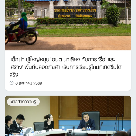
‘เด็กนำ ผู้ใหญ่หนุน’ อบต.นาเลียง กับการ ‘รื้อ’ และ
‘สร้าง’ พื้นที่ปลอดภัยสำหรับการเรียนรู้ใหม่ที่เกิดขึ้นได้
จริง
6 สิงหาคม 2569
ข่าวสารความรู้