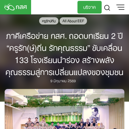
Skip
บริจาค
to
content
ครูรักษ์ถิ่น
All About EEF
TH
EN
ภาคีเครือข่าย กสศ. ถอดบทเรียน 2 ปี
“ครูรัก(ษ์)ถิ่น รักคุณธรรม” ขับเคลื่อน
133 โรงเรียนนำร่อง สร้างพลัง
คุณธรรมสู่การเปลี่ยนแปลงของชุมชน
9 มิถุนายน 2569