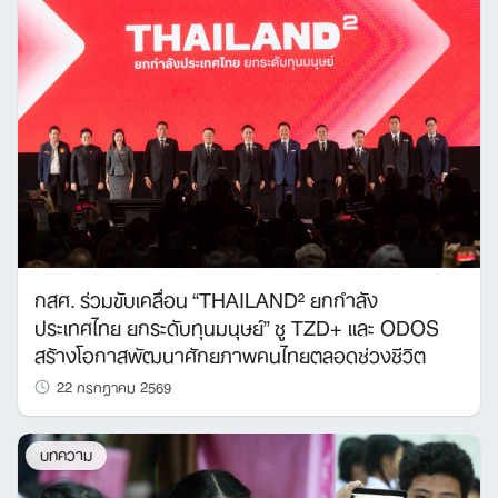
กสศ. ร่วมขับเคลื่อน “THAILAND² ยกกำลัง
ประเทศไทย ยกระดับทุนมนุษย์” ชู TZD+ และ ODOS
สร้างโอกาสพัฒนาศักยภาพคนไทยตลอดช่วงชีวิต
22 กรกฎาคม 2569
บทความ