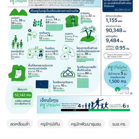
ลดเหลื่อมล้ำ
ครูรัก(ษ์)ถิ่น
ครูนักพัฒนาชุมชน
รมช.ศธ.