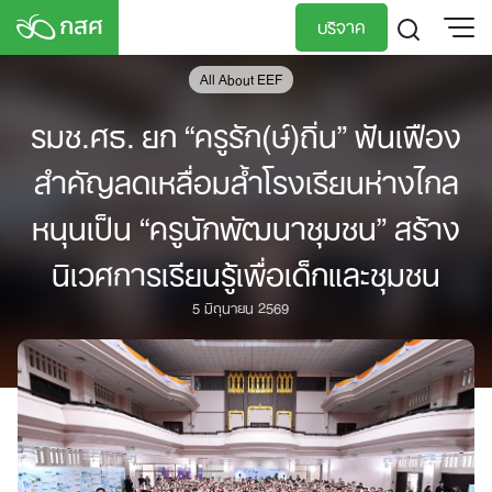
Skip
บริจาค
to
content
All About EEF
TH
EN
รมช.ศธ. ยก “ครูรัก(ษ์)ถิ่น” ฟันเฟือง
สำคัญลดเหลื่อมล้ำโรงเรียนห่างไกล
หนุนเป็น “ครูนักพัฒนาชุมชน” สร้าง
นิเวศการเรียนรู้เพื่อเด็กและชุมชน
5 มิถุนายน 2569