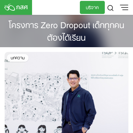
Skip
บริจาค
to
content
โครงการ Zero Dropout เด็กทุกคน
TH
EN
ต้องได้เรียน
บทความ