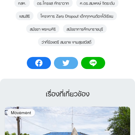
กสศ.
ดร.ไกรยส ภัทราวาท
ศ.ดร.สมพงษ์ จิตระดับ
แสนสิริ
โครงการ Zero Dropout เด็กทุกคนต้องได้เรียน
สมัชชา พรหมศิริ
สมัชชาการศึกษาราชบุรี
ว่าที่ร้อยตรี สมชาย งามสุขสวัสดิ์
เรื่องที่เกี่ยวข้อง
Search
Movement
for: