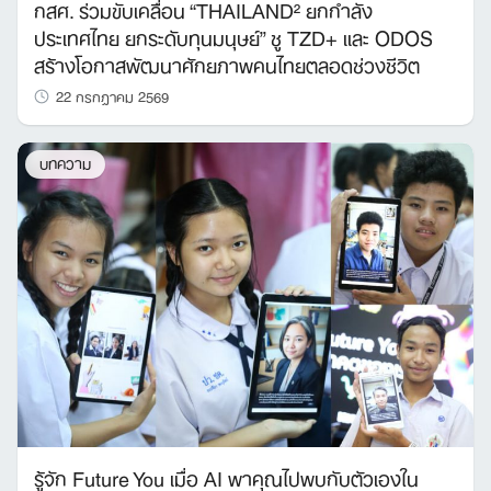
กสศ. ร่วมขับเคลื่อน “THAILAND² ยกกำลัง
ประเทศไทย ยกระดับทุนมนุษย์” ชู TZD+ และ ODOS
สร้างโอกาสพัฒนาศักยภาพคนไทยตลอดช่วงชีวิต
22 กรกฎาคม 2569
บทความ
รู้จัก Future You เมื่อ AI พาคุณไปพบกับตัวเองใน