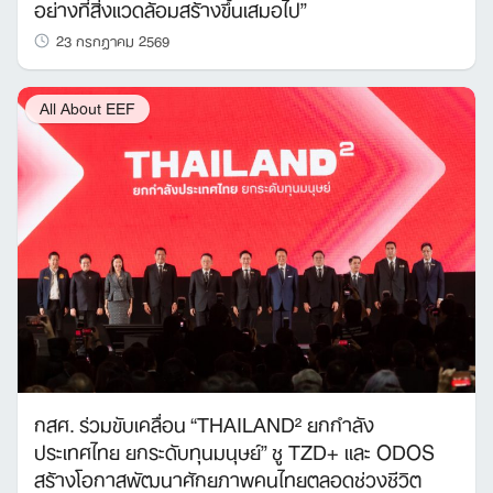
อย่างที่สิ่งแวดล้อมสร้างขึ้นเสมอไป”
23 กรกฎาคม 2569
All About EEF
กสศ. ร่วมขับเคลื่อน “THAILAND² ยกกำลัง
ประเทศไทย ยกระดับทุนมนุษย์” ชู TZD+ และ ODOS
สร้างโอกาสพัฒนาศักยภาพคนไทยตลอดช่วงชีวิต