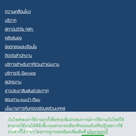
ความเคลื่อนไหว
บริจาค
สถาบันวิจัย กสศ.
คลังสมอง
ข้อตกลงและเงื่อนไข
ติดต่อสำนักงาน
บริการสำหรับภาคีร่วมดำเนินงาน
บริการ/E-Service
สมัครงาน
ข่าวประชาสัมพันธ์/ประกาศ
สอบถาม-แนะนำ-ติชม
นโยบายการคุ้มครองข้อมูลส่วนบุคคล
นโยบายคุกกี้
เว็บไซต์ของเราใช้งานคุกกี้เพื่อช่วยเพิ่มประสบการณ์การใช้งานเว็บไซต์ให้
สามารถใช้งานได้ดียิ่งขึ้น คุณสามารถเลือกที่จะยอมรับหรือปฏิเสธการใช้
Facebook
Youtube
งานคุกกี้ได้ง่ายๆ โดยการดูรายละเอียดเพิ่มเติมที่
นโยบายคุกกี้