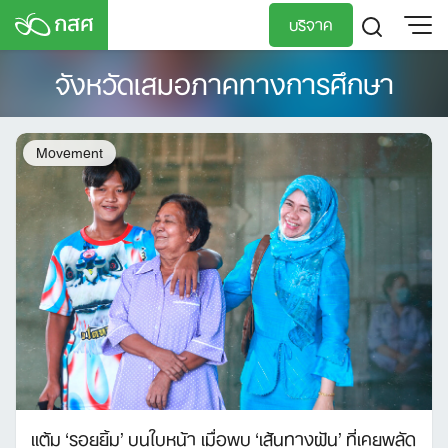
Skip
บริจาค
to
content
จังหวัดเสมอภาคทางการศึกษา
TH
EN
Movement
แต้ม ‘รอยยิ้ม’ บนใบหน้า เมื่อพบ ‘เส้นทางฝัน’ ที่เคยพลัด