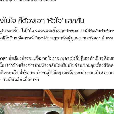
นใจ ก็ต้องเอา ‘หัวใจ’ แลกกัน
ดูโกรธเกรี้ยว ไม่ไว้ใจ หล่อหลอมขึ้นจากประสบการณ์ชีวิตอันเข้มข้นขอ
มณีโชติกา อัลภาชน์
Case Manager หรือผู้ดูแลรายกรณีของเต้ บรร
งแววตา น้ำเสียงน้องจะแข็งมาก ไม่ว่าจะพูดอะไรก็ปฏิเสธท่าเดียว คือเ
้น เราก็ข้ามเรื่องการชวนน้องกลับโรงเรียนไปก่อน ชวนคุยเรื่องชีวิตค
ี่เขาสนใจ สิ่งที่อยากทำ จนรู้ว่าลึกๆ แล้วน้องเองก็อยากเรียน อย
งกายหนักเหมือนที่เคยทำ