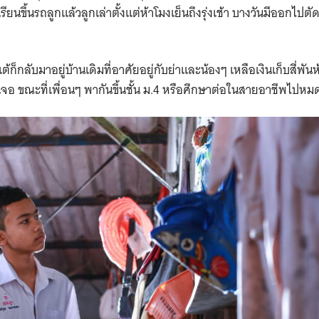
Search
รียนขึ้นรถลูกแล้วลูกเล่าตั้งแต่ห้าโมงเย็นถึงรุ่งเช้า บางวันมีออกไปตั
for:
ก็กลับมาอยู่บ้านเดิมที่อาศัยอยู่กับย่าและน้องๆ เหลือเงินเก็บสี่พันห้
เจอ ขณะที่เพื่อนๆ พากันขึ้นชั้น ม.4 หรือศึกษาต่อในสายอาชีพไปหม