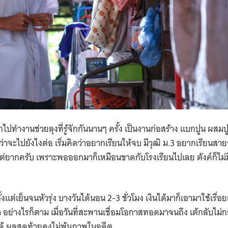
กไปทำงานช่วยลุงที่รู้จักกันนานๆ ครั้ง เป็นงานก่อสร้าง แบกปูน ผสมปูน
่าจะไปยังไงต่อ เริ่มคิดว่าอยากเรียนให้จบ มีวุฒิ ม.3 อยากเรียนสายอ
ต่ยากครับ เพราะพอออกมาก็เหมือนขาดกับโรงเรียนไปเลย ตังค์ก็ไม่ม
แต่เย็นจนหัวรุ่ง บางวันได้นอน 2-3 ชั่วโมง เงินได้มาก็เอามาใช้เรื่อยเปื
่า อย่างไรก็ตาม เมื่อวันที่สะพานเชื่อมโอกาสทอดมาจนถึง เต้กลับไม่กล
ได้ ผลสุดท้ายคงไม่พ้นภาพในอดีต