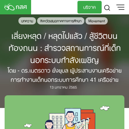
Skip
บริจาค
to
content
บทความ
จังหวัดเสมอภาคทางการศึกษา
Movement
TH
EN
เสี่ยงหลุด / หลุดไปแล้ว / สู้ชีวิตบน
ท้องถนน : สำรวจสถานการณ์ที่เด็ก
นอกระบบกำลังเผชิญ
โดย - ดร.เนตรดาว ยั่งยุบล ผู้ประสานงานเครือข่าย
การทำงานเด็กนอกระบบการศึกษา 41 เครือข่าย
13 มกราคม 2565