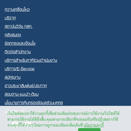
ความเคลื่อนไหว
บริจาค
สถาบันวิจัย กสศ.
คลังสมอง
ข้อตกลงและเงื่อนไข
ติดต่อสำนักงาน
บริการสำหรับภาคีร่วมดำเนินงาน
บริการ/E-Service
สมัครงาน
ข่าวประชาสัมพันธ์/ประกาศ
สอบถาม-แนะนำ-ติชม
นโยบายการคุ้มครองข้อมูลส่วนบุคคล
นโยบายคุกกี้
เว็บไซต์ของเราใช้งานคุกกี้เพื่อช่วยเพิ่มประสบการณ์การใช้งานเว็บไซต์ให้
สามารถใช้งานได้ดียิ่งขึ้น คุณสามารถเลือกที่จะยอมรับหรือปฏิเสธการใช้
Facebook
Youtube
งานคุกกี้ได้ง่ายๆ โดยการดูรายละเอียดเพิ่มเติมที่
นโยบายคุกกี้