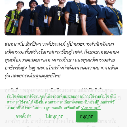
สนทนากับ ธันว์ธิดา วงศ์ประสงค์ ผู้อำนวยการสำนักพัฒนา
Search
for:
นวัตกรรมเพื่อสร้างโอกาสการเรียนรู้ กสศ. ถึงบทบาทของกอง
ทุนเพื่อความเสมอภาคทางการศึกษา และทุนนวัตกรรมสาย
อาชีพชั้นสูง ในฐานะกลไกสร้างกำลังคน ลดความยากจนข้าม
รุ่น และยกระดับทุนมนุษย์ไทย
ทุกวันที่ 1 พฤษภาคม เรานึกถึงแรงงาน แต่มักนึกถึงในฐานะ
เว็บไซต์ของเราใช้งานคุกกี้เพื่อช่วยเพิ่มประสบการณ์การใช้งานเว็บไซต์ให้
“คนที่มีงานทำแล้ว” หรือผู้ที่เข้าสู่ตลาดแรงงาน มีสัญญาจ้าง มี
สามารถใช้งานได้ดียิ่งขึ้น คุณสามารถเลือกที่จะยอมรับหรือปฏิเสธการใช้
รายได้ มีสวัสดิการ
งานคุกกี้ได้ง่ายๆ โดยการดูรายละเอียดเพิ่มเติมที่
นโยบายคุกกี้
การตั้งค่า
ไม่อนุญาต
อนุญาต
แต่จริงๆ แล้ว อาจถึงเวลาที่สังคมไทยควรทบทวนนิยาม หรือ