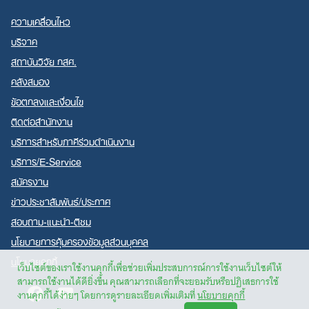
ความเคลื่อนไหว
บริจาค
สถาบันวิจัย กสศ.
คลังสมอง
ข้อตกลงและเงื่อนไข
ติดต่อสำนักงาน
บริการสำหรับภาคีร่วมดำเนินงาน
บริการ/E-Service
สมัครงาน
ข่าวประชาสัมพันธ์/ประกาศ
สอบถาม-แนะนำ-ติชม
นโยบายการคุ้มครองข้อมูลส่วนบุคคล
นโยบายคุกกี้
เว็บไซต์ของเราใช้งานคุกกี้เพื่อช่วยเพิ่มประสบการณ์การใช้งานเว็บไซต์ให้
สามารถใช้งานได้ดียิ่งขึ้น คุณสามารถเลือกที่จะยอมรับหรือปฏิเสธการใช้
Facebook
Youtube
งานคุกกี้ได้ง่ายๆ โดยการดูรายละเอียดเพิ่มเติมที่
นโยบายคุกกี้