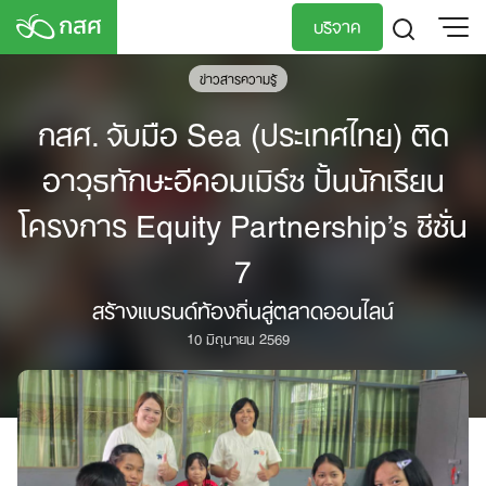
Skip
บริจาค
to
content
ข่าวสารความรู้
TH
EN
กสศ. จับมือ Sea (ประเทศไทย) ติด
อาวุธทักษะอีคอมเมิร์ซ ปั้นนักเรียน
โครงการ Equity Partnership’s ซีซั่น
7
สร้างแบรนด์ท้องถิ่นสู่ตลาดออนไลน์
10 มิถุนายน 2569