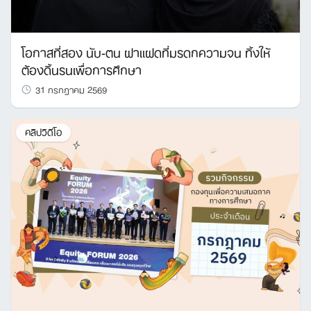
Search
โอกาสที่สอง นับ-ตน ฝาแฝดที่มรดกความจน ทิ้งให้
for:
ต้องดิ้นรนเพื่อการศึกษา
31 กรกฎาคม 2569
คลิปวิดีโอ