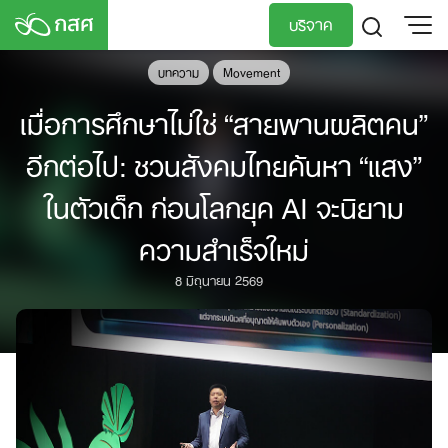
Skip
บริจาค
to
content
บทความ
Movement
TH
EN
เมื่อการศึกษาไม่ใช่ “สายพานผลิตคน”
อีกต่อไป: ชวนสังคมไทยค้นหา “แสง”
ในตัวเด็ก ก่อนโลกยุค AI จะนิยาม
ความสำเร็จใหม่
8 มิถุนายน 2569