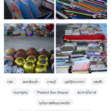
กสศ.
ลดเหลื่อมล้ำ
ราชบุรี
มูลนิธิกระจกเงา
แสนสิริ
ถนนครูเดิน
Thailand Zero Dropout
ธนาคารโอกาส
ทุกโอกาสเพื่ออนาคตเด็ก