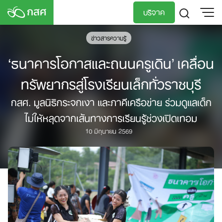
Skip
บริจาค
to
content
ข่าวสารความรู้
TH
EN
‘ธนาคารโอกาสและถนนครูเดิน’ เคลื่อน
ทรัพยากรสู่โรงเรียนเล็กทั่วราชบุรี
กสศ. มูลนิธิกระจกเงา และภาคีเครือข่าย ร่วมดูแลเด็ก
ไม่ให้หลุดจากเส้นทางการเรียนรู้ช่วงเปิดเทอม
10 มิถุนายน 2569