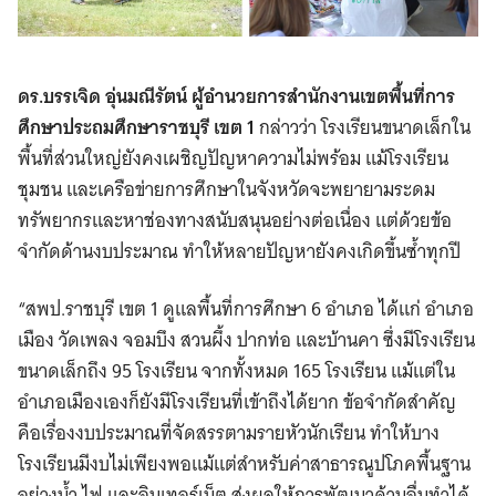
ดร.บรรเจิด อุ่นมณีรัตน์ ผู้อำนวยการสำนักงานเขตพื้นที่การ
ศึกษาประถมศึกษาราชบุรี เขต 1
กล่าวว่า โรงเรียนขนาดเล็กใน
พื้นที่ส่วนใหญ่ยังคงเผชิญปัญหาความไม่พร้อม แม้โรงเรียน
ชุมชน และเครือข่ายการศึกษาในจังหวัดจะพยายามระดม
ทรัพยากรและหาช่องทางสนับสนุนอย่างต่อเนื่อง แต่ด้วยข้อ
จำกัดด้านงบประมาณ ทำให้หลายปัญหายังคงเกิดขึ้นซ้ำทุกปี
“สพป.ราชบุรี เขต 1 ดูแลพื้นที่การศึกษา 6 อำเภอ ได้แก่ อำเภอ
เมือง วัดเพลง จอมบึง สวนผึ้ง ปากท่อ และบ้านคา ซึ่งมีโรงเรียน
ขนาดเล็กถึง 95 โรงเรียน จากทั้งหมด 165 โรงเรียน แม้แต่ใน
อำเภอเมืองเองก็ยังมีโรงเรียนที่เข้าถึงได้ยาก ข้อจำกัดสำคัญ
คือเรื่องงบประมาณที่จัดสรรตามรายหัวนักเรียน ทำให้บาง
โรงเรียนมีงบไม่เพียงพอแม้แต่สำหรับค่าสาธารณูปโภคพื้นฐาน
อย่างน้ำ ไฟ และอินเทอร์เน็ต ส่งผลให้การพัฒนาด้านอื่นทำได้