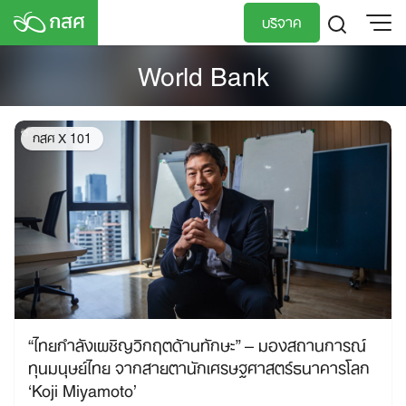
Skip
บริจาค
to
content
World Bank
TH
EN
กสศ X 101
“ไทยกำลังเผชิญวิกฤตด้านทักษะ” – มองสถานการณ์
ทุนมนุษย์ไทย จากสายตานักเศรษฐศาสตร์ธนาคารโลก
‘Koji Miyamoto’