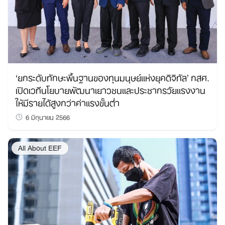
‘ยกระดับทักษะพื้นฐานของทุนมนุษย์แห่งยุคดิจิทัล’ กสศ.
เปิดเวทีนโยบายพัฒนาเยาวชนและประชากรวัยแรงงาน
ให้มีรายได้สูงกว่าค่าแรงขั้นต่ำ
Search
6 มิถุนายน 2566
for:
All About EEF