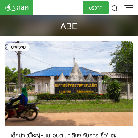
Skip
บริจาค
to
content
ABE
TH
EN
บทความ
‘เด็กนำ ผู้ใหญ่หนุน’ อบต.นาเลียง กับการ ‘รื้อ’ และ