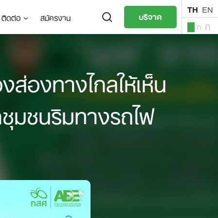
TH
EN
บริจาค
ติดต่อ
สมัครงาน
ก
ก
ก
TH
EN
งส่องทางไกลให้เห็น
็กชุมชนริมทางรถไฟ