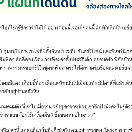
ปทีไรก็รู้สึกว่าจำไม่ได้ อย่างตอนนี้เจอเด็กคนนี้ สักพักเด็กโต เปล
ับชุมชนริมทางรถไฟที่มีทั้งจันทร์ประทีป จันทร์วิโรจน์ และจันทร์นิเวศน
ิมพิศา ศักดิ์สองเมือง การที่จะจำทั้งประวัติเด็ก ครอบครัว พิกัด
รื่องยาก เพราะครอบครัวในชุมชนริมทางรถไฟมีความซับซ้อนและเปลี
้าผมสีแดง เดือนนี้ท้อง เดือนหน้ากลับไปเยี่ยมแท้ง สัปดาห์ที่แล้วเห็นว
อาศัยอยู่บ้านหลังนั้น
ามสมมติ) ที่เราไปเมื่อวาน จริงๆ อาจารย์เจอเขาอีกฝั่งนึงค่ะ ไม่รู้ด้ว
่าเราเลยต้องใช้เครื่องมือ 7 ชิ้นของหมอโกมาตร”
่เจอปัญหานี้ แต่คนอื่นๆ ในทีมก็เช่นกัน คณะทำงานของ ‘โครงการการจั