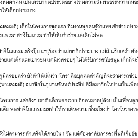
งหมดกี่คน เป็นใครบ้าง มีประวัติอย่างไร มีความสัมพันธ์ระหว่างกันอย่
Search
ทำให้เด็กเปราะบาง
for:
สมมติ) เด็กในโครงการชุดแรก ทีมงานทุกคนรู้ว่าแพรเข้าข่ายเปรา
งแพรมาทำจีโนแกรม ทำให้เห็นว่าช่วยแค่เด็กไม่พอ
โนแกรมเสร็จปุ๊บ เรารู้เลยว่าแม่เขาก็เปราะบาง แม่เป็นซึมเศร้า ต
ถ้าช่วยแต่เด็กและเยาวชน แต่นิเวศรอบๆ ไม่ได้รับการสนับสนุน เด็กก็จ
มิครอบครัว ยังทำให้เห็นว่า ‘ใคร’ คือบุคคลสำคัญที่จะสามารถช่ว
น (นามสมมติ) สมาชิกในชุมชนจันทร์ประทีป ที่มีสมาชิกในบ้านเป็นเพื
ู่ในโครงการ แต่จริงๆ เขารับเด็กนอกระบบอีกคนมาอยู่ด้วย เป็นเพื่อนล
งเสีย พอทำจีโนแกรมเลยทำให้เราเห็นความเชื่อมโยงว่า ใครในวงคร
ไม่สามารถทำเสร็จได้ภายใน 1 วัน แต่ต้องอาศัยการลงพื้นที่เก็บข้