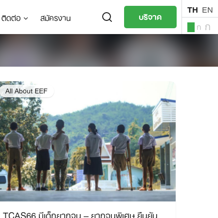
TH
EN
บริจาค
ติดต่อ
สมัครงาน
ก
ก
ก
TH
EN
All About EEF
TCAS66 มีเด็กยากจน – ยากจนพิเศษ ยืนยัน