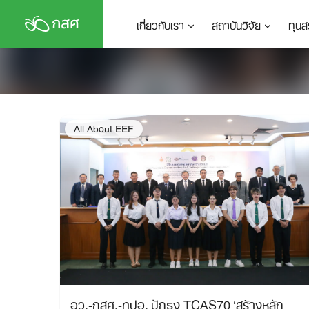
Skip
เกี่ยวกับเรา
สถาบันวิจัย
ทุนส
to
content
All About EEF
อว.-กสศ.-ทปอ. ปักธง TCAS70 ‘สร้างหลัก