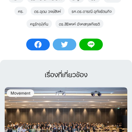
ศธ.
ดร.อุดม วงษ์สิงห์
รศ.ดร.ดารณี อุทัยรัตนกิจ
ครูรัก(ษ์)ถิ่น
ดร.สิริพงศ์ อังคสกุลเกียรติ
เรื่องที่เกี่ยวข้อง
Movement