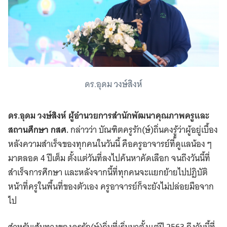
ดร.อุดม วงษ์สิงห์
ดร.อุดม วงษ์สิงห์ ผู้อำนวยการสำนักพัฒนาคุณภาพครูและ
สถานศึกษา กสศ.
กล่าวว่า บัณฑิตครูรัก(ษ์)ถิ่นคงรูู้ว่าผู้อยู่เบื้อง
หลังความสำเร็จของทุกคนในวันนี้ คือครูอาจารย์ที่ดูแลน้อง ๆ
มาตลอด 4 ปีเต็ม ตั้งแต่วันที่ลงไปค้นหาคัดเลือก จนถึงวันนี้ที่
Search
สำเร็จการศึกษา และหลังจากนี้ที่ทุกคนจะแยกย้ายไปปฏิบัติ
for:
หน้าที่ครูในพื้นที่ของตัวเอง ครูอาจารย์ก็จะยังไม่ปล่อยมือจาก
ไป