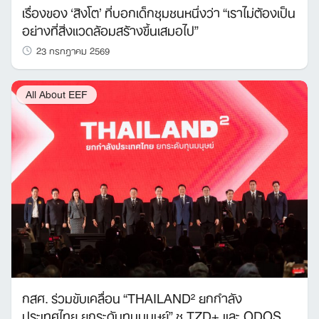
เรื่องของ ‘สิงโต’ ที่บอกเด็กชุมชนหนึ่งว่า “เราไม่ต้องเป็น
อย่างที่สิ่งแวดล้อมสร้างขึ้นเสมอไป”
23 กรกฎาคม 2569
All About EEF
กสศ. ร่วมขับเคลื่อน “THAILAND² ยกกำลัง
ประเทศไทย ยกระดับทุนมนุษย์” ชู TZD+ และ ODOS