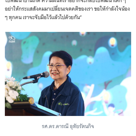
ไปพัฒนาบ้านเกิด ความฝันที่เราอยากจะกลับไปพัฒนาเด็ก ๆ
อย่าให้กระแสสังคมมาเปลี่ยนเจตคติของเรา ขอให้กำลังใจน้อง
ๆ ทุกคน เราจะจับมือไว้แล้วไปด้วยกัน”
รศ.ดร.ดารณี อุทัยรัตนกิจ