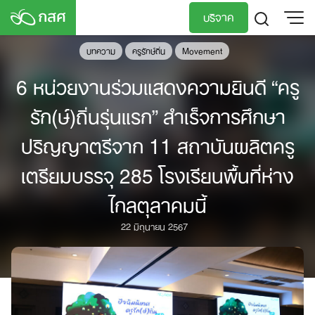
Skip
บริจาค
to
content
บทความ
ครูรักษ์ถิ่น
Movement
TH
EN
6 หน่วยงานร่วมแสดงความยินดี “ครู
รัก(ษ์)ถิ่นรุ่นแรก” สำเร็จการศึกษา
ปริญญาตรีจาก 11 สถาบันผลิตครู
เตรียมบรรจุ 285 โรงเรียนพื้นที่ห่าง
ไกลตุลาคมนี้
22 มิถุนายน 2567