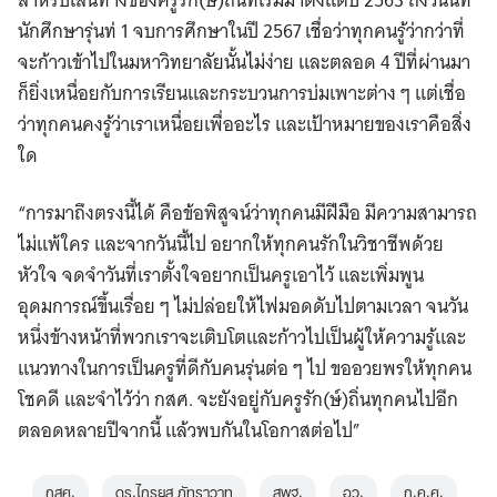
สำหรับเส้นทางของครูรัก(ษ์)ถิ่นที่เริ่มมาตั้งแต่ปี 2563 ถึงวันนี้ที่
นักศึกษารุ่นท่ 1 จบการศึกษาในปี 2567 เชื่อว่าทุกคนรู้ว่ากว่าที่
จะก้าวเข้าไปในมหาวิทยาลัยนั้นไม่ง่าย และตลอด 4 ปีที่ผ่านมา
ก็ยิ่งเหนื่อยกับการเรียนและกระบวนการบ่มเพาะต่าง ๆ แต่เชื่อ
ว่าทุกคนคงรู้ว่าเราเหนื่อยเพื่ออะไร และเป้าหมายของเราคือสิ่ง
ใด
“การมาถึงตรงนี้ได้ คือข้อพิสูจน์ว่าทุกคนมีฝีมือ มีความสามารถ
ไม่แพ้ใคร และจากวันนี้ไป อยากให้ทุกคนรักในวิชาชีพด้วย
หัวใจ จดจำวันที่เราตั้งใจอยากเป็นครูเอาไว้ และเพิ่มพูน
อุดมการณ์ขึ้นเรื่อย ๆ ไม่ปล่อยให้ไฟมอดดับไปตามเวลา จนวัน
หนึ่งข้างหน้าที่พวกเราจะเติบโตและก้าวไปเป็นผู้ให้ความรู้และ
แนวทางในการเป็นครูที่ดีกับคนรุ่นต่อ ๆ ไป ขออวยพรให้ทุกคน
โชคดี และจำไว้ว่า กสศ. จะยังอยู่กับครูรัก(ษ์)ถิ่นทุกคนไปอีก
ตลอดหลายปีจากนี้ แล้วพบกันในโอกาสต่อไป”
กสศ.
ดร.ไกรยส ภัทราวาท
สพฐ.
อว.
ก.ค.ศ.