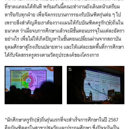
ที่ขาดแคลนได้ทันที พร้อมกันนี้คณะทำงานยังเดินหน้าเตรียม
หารือกับทุกฝ่าย เพื่อจัดกระบวนการรองรับบัณฑิตรุ่นต่อ ๆ ไป
เพราะสิ่งสำคัญคือเราต้องวางแผนให้กับบัณฑิตครูรัก(ษ์)ถิ่นใน
อนาคต ว่าเมื่อจบการศึกษาแล้วจะมีขั้นตอนบรรจุในแต่ละอัตรา
อย่างไร เพื่อไม่ให้เกิดปัญหาในขั้นตอนเปลี่ยนผ่านจากสถาบัน
อุดมศึกษาสู่โรงเรียนปลายทาง และให้แต่ละเขตพื้นที่การศึกษา
ได้รับจัดสรรครูตรงตามวัตถุประสงค์ของโครงการ
“นักศึกษาครูรัก(ษ์)ถิ่นรุ่นแรกที่จะสำเร็จการศึกษาในปี 2567
คือบัณฑิตครูในสาขาปฐมวัยและประถมศึกษา ซึ่งปัจจุบันเป็น