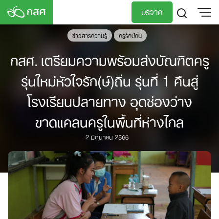
Skip
บริจาค
to
content
ข่าวสารความรู้
ครูรักษ์ถิ่น
TH
EN
กสศ. เตรียมความพร้อมส่งบัณฑิตครู
รุ่นใหม่หัวใจรัก(ษ์)ถิ่น รุ่นที่ 1 คืนสู่
โรงเรียนปลายทาง อุดช่องว่าง
ขาดแคลนครูในพื้นที่ห่างไกล
2 มิถุนายน 2566