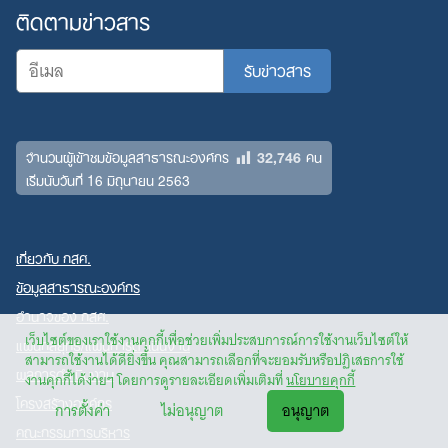
ติดตามข่าวสาร
32,746
จำนวนผู้เข้าชมข้อมูลสาธารณะองค์กร
คน
เริ่มนับวันที่ 16 มิถุนายน 2563
เกี่ยวกับ กสศ.
ข้อมูลสาธารณะองค์กร
อำนาจของ กสศ.
เว็บไซต์ของเราใช้งานคุกกี้เพื่อช่วยเพิ่มประสบการณ์การใช้งานเว็บไซต์ให้
แผนกลยุทธ์/แผนการดำเนินงาน
สามารถใช้งานได้ดียิ่งขึ้น คุณสามารถเลือกที่จะยอมรับหรือปฏิเสธการใช้
ผลการดำเนินงาน
งานคุกกี้ได้ง่ายๆ โดยการดูรายละเอียดเพิ่มเติมที่
นโยบายคุกกี้
โครงสร้างองค์กร
การตั้งค่า
ไม่อนุญาต
อนุญาต
คณะกรรมการบริหาร