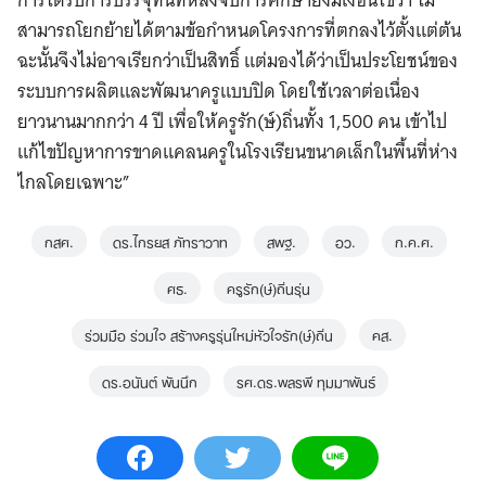
การได้รับการบรรจุทันทีหลังจบการศึกษายังมีเงื่อนไขว่า ไม่
สามารถโยกย้ายได้ตามข้อกำหนดโครงการที่ตกลงไว้ตั้งแต่ต้น
ฉะนั้นจึงไม่อาจเรียกว่าเป็นสิทธิ์ แต่มองได้ว่าเป็นประโยชน์ของ
ระบบการผลิตและพัฒนาครูแบบปิด โดยใช้เวลาต่อเนื่อง
ยาวนานมากกว่า 4 ปี เพื่อให้ครูรัก(ษ์)ถิ่นทั้ง 1,500 คน เข้าไป
แก้ไขปัญหาการขาดแคลนครูในโรงเรียนขนาดเล็กในพื้นที่ห่าง
ไกลโดยเฉพาะ”
กสศ.
ดร.ไกรยส ภัทราวาท
สพฐ.
อว.
ก.ค.ศ.
ศธ.
ครูรัก(ษ์)ถิ่นรุ่น
ร่วมมือ ร่วมใจ สร้างครูรุ่นใหม่หัวใจรัก(ษ์)ถิ่น
คส.
ดร.อนันต์ พันนึก
รศ.ดร.พลรพี ทุมมาพันธ์