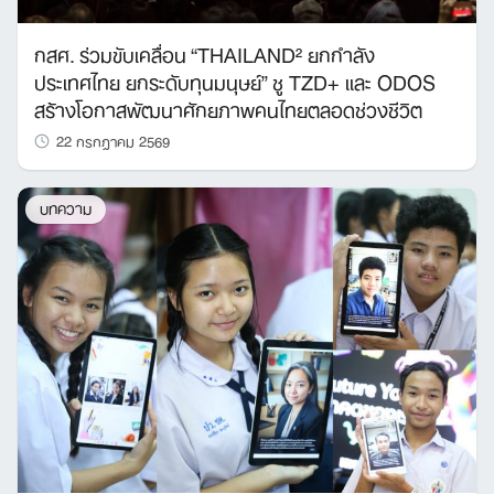
กสศ. ร่วมขับเคลื่อน “THAILAND² ยกกำลัง
ประเทศไทย ยกระดับทุนมนุษย์” ชู TZD+ และ ODOS
สร้างโอกาสพัฒนาศักยภาพคนไทยตลอดช่วงชีวิต
22 กรกฎาคม 2569
บทความ