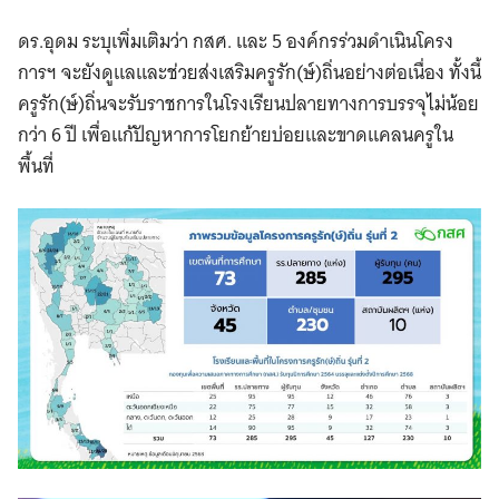
ดร.อุดม ระบุเพิ่มเติมว่า กสศ. และ 5 องค์กรร่วมดำเนินโครง
การฯ จะยังดูแลและช่วยส่งเสริมครูรัก(ษ์)ถิ่นอย่างต่อเนื่อง ทั้งนี้
ครูรัก(ษ์)ถิ่นจะรับราชการในโรงเรียนปลายทางการบรรจุไม่น้อย
กว่า 6 ปี เพื่อแก้ปัญหาการโยกย้ายบ่อยและขาดแคลนครูใน
พื้นที่