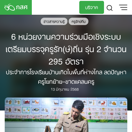
Skip
บริจาค
to
content
ข่าวสารความรู้
ครูรักษ์ถิ่น
TH
EN
6 หน่วยงานความร่วมมือเชิงระบบ
เตรียมบรรจุครูรัก(ษ์)ถิ่น รุ่น 2 จำนวน
295 อัตรา
ประจำการโรงเรียนบ้านเกิดในพื้นที่ห่างไกล ลดปัญหา
ครูโยกย้าย–ขาดแคลนครู
13 มิถุนายน 2568