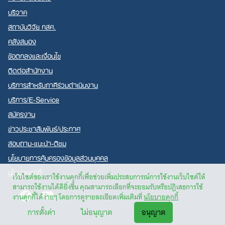
บริจาค
สถาบันวิจัย กสศ.
คลังสมอง
ข้อตกลงและเงื่อนไข
ติดต่อสำนักงาน
บริการสำหรับภาคีร่วมดำเนินงาน
บริการ/E-Service
สมัครงาน
ข่าวประชาสัมพันธ์/ประกาศ
สอบถาม-แนะนำ-ติชม
นโยบายการคุ้มครองข้อมูลส่วนบุคคล
นโยบายคุกกี้
เว็บไซต์ของเราใช้งานคุกกี้เพื่อช่วยเพิ่มประสบการณ์การใช้งานเว็บไซต์ให้
สามารถใช้งานได้ดียิ่งขึ้น คุณสามารถเลือกที่จะยอมรับหรือปฏิเสธการใช้
Facebook
Youtube
งานคุกกี้ได้ง่ายๆ โดยการดูรายละเอียดเพิ่มเติมที่
นโยบายคุกกี้
การตั้งค่า
ไม่อนุญาต
อนุญาต