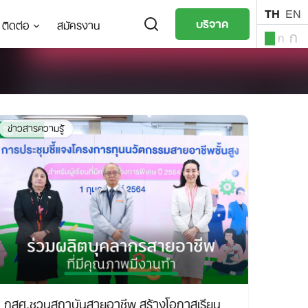
TH
EN
บริจาค
ติดต่อ
สมัครงาน
ก
ก
ก
TH
EN
ข่าวสารความรู้
กสศ.ชวนสถาบันสายอาชีพ สร้างโอกาสเรียน