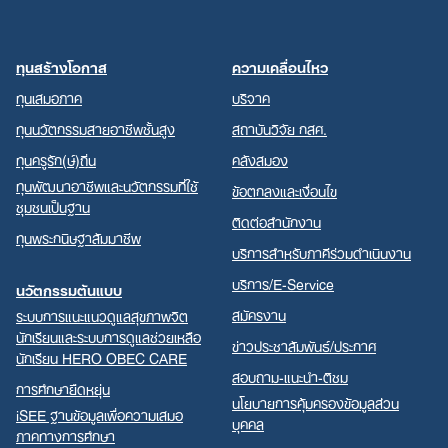
ทุนสร้างโอกาส
ความเคลื่อนไหว
ทุนเสมอภาค
บริจาค
ทุนนวัตกรรมสายอาชีพชั้นสูง
สถาบันวิจัย กสศ.
ทุนครูรัก(ษ์)ถิ่น
คลังสมอง
ทุนพัฒนาอาชีพและนวัตกรรมที่ใช้
ข้อตกลงและเงื่อนไข
ชุมชนเป็นฐาน
ติดต่อสำนักงาน
ทุนพระกนิษฐาสัมมาชีพ
บริการสำหรับภาคีร่วมดำเนินงาน
บริการ/E-Service
นวัตกรรมต้นแบบ
สมัครงาน
ระบบการแนะแนวดูแลสุขภาพจิต
นักเรียนและระบบการดูแลช่วยเหลือ
ข่าวประชาสัมพันธ์/ประกาศ
นักเรียน HERO OBEC CARE
สอบถาม-แนะนำ-ติชม
การศึกษายืดหยุ่น
นโยบายการคุ้มครองข้อมูลส่วน
iSEE ฐานข้อมูลเพื่อความเสมอ
บุคคล
ภาคทางการศึกษา