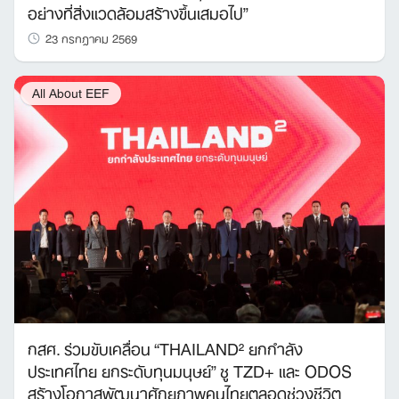
อย่างที่สิ่งแวดล้อมสร้างขึ้นเสมอไป”
23 กรกฎาคม 2569
All About EEF
กสศ. ร่วมขับเคลื่อน “THAILAND² ยกกำลัง
ประเทศไทย ยกระดับทุนมนุษย์” ชู TZD+ และ ODOS
สร้างโอกาสพัฒนาศักยภาพคนไทยตลอดช่วงชีวิต