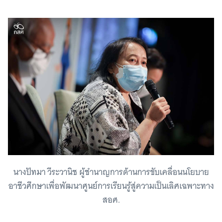
นางปัทมา วีระวานิช ผู้ชํานาญการด้านการขับเคลื่อนนโยบาย
อาชีวศึกษาเพื่อพัฒนาศูนย์การเรียนรู้สู่ความเป็นเลิศเฉพาะทาง
สอศ.