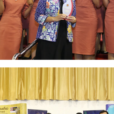
Search
for: