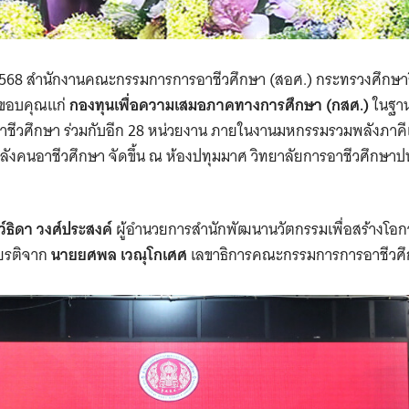
คม 2568 สำนักงานคณะกรรมการการอาชีวศึกษา (สอศ.) กระทรวงศึกษาธ
มขอบคุณแก่
กองทุนเพื่อความเสมอภาคทางการศึกษา (กสศ.)
ในฐาน
าชีวศึกษา ร่วมกับอีก 28 หน่วยงาน ภายในงานมหกรรมรวมพลังภาคีเ
ังคนอาชีวศึกษา จัดขึ้น ณ ห้องปทุมมาศ วิทยาลัยการอาชีวศึกษาปทุ
์ธิดา วงศ์ประสงค์
ผู้อำนวยการสำนักพัฒนานวัตกรรมเพื่อสร้างโอกาส
กียรติจาก
นายยศพล เวณุโกเศศ
เลขาธิการคณะกรรมการการอาชีวศ