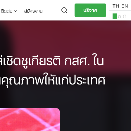
TH
EN
บริจาค
ติดต่อ
สมัครงาน
ก
ก
ก
TH
EN
ิดชูเกียรติ กสศ. ใน
คุณภาพให้แก่ประเทศ