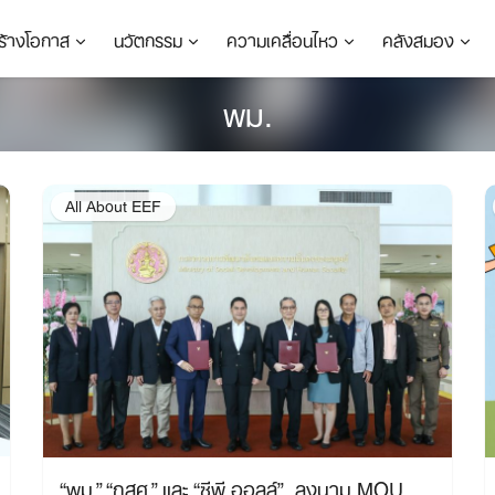
ร้างโอกาส
นวัตกรรม
ความเคลื่อนไหว
คลังสมอง
พม.
All About EEF
“พม.” “กสศ.” และ “ซีพี ออลล์” ลงนาม MOU