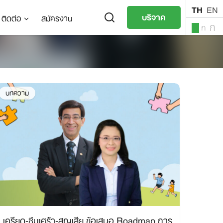
TH
EN
บริจาค
ติดต่อ
สมัครงาน
ก
ก
ก
TH
EN
บทความ
เครียด-ซึมเศร้า-สูญเสีย ข้อเสนอ Roadmap การ