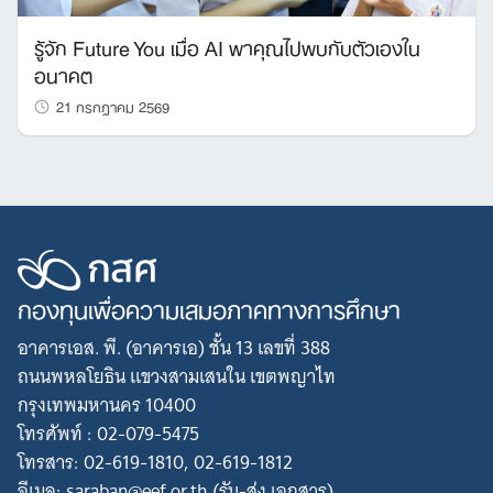
รู้จัก Future You เมื่อ AI พาคุณไปพบกับตัวเองใน
อนาคต
21 กรกฎาคม 2569
กองทุนเพื่อความเสมอภาคทางการศึกษา
อาคารเอส. พี. (อาคารเอ) ชั้น 13 เลขที่ 388
ถนนพหลโยธิน แขวงสามเสนใน เขตพญาไท
กรุงเทพมหานคร 10400
โทรศัพท์ : 02-079-5475
โทรสาร: 02-619-1810, 02-619-1812
อีเมล: saraban@eef.or.th (รับ-ส่ง เอกสาร)