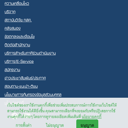
ความเคลื่อนไหว
บริจาค
สถาบันวิจัย กสศ.
คลังสมอง
ข้อตกลงและเงื่อนไข
ติดต่อสำนักงาน
บริการสำหรับภาคีร่วมดำเนินงาน
บริการ/E-Service
สมัครงาน
ข่าวประชาสัมพันธ์/ประกาศ
สอบถาม-แนะนำ-ติชม
นโยบายการคุ้มครองข้อมูลส่วนบุคคล
นโยบายคุกกี้
เว็บไซต์ของเราใช้งานคุกกี้เพื่อช่วยเพิ่มประสบการณ์การใช้งานเว็บไซต์ให้
สามารถใช้งานได้ดียิ่งขึ้น คุณสามารถเลือกที่จะยอมรับหรือปฏิเสธการใช้
Facebook
Youtube
งานคุกกี้ได้ง่ายๆ โดยการดูรายละเอียดเพิ่มเติมที่
นโยบายคุกกี้
การตั้งค่า
ไม่อนุญาต
อนุญาต