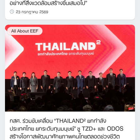
อย่างที่สิ่งแวดล้อมสร้างขึ้นเสมอไป”
23 กรกฎาคม 2569
All About EEF
กสศ. ร่วมขับเคลื่อน “THAILAND² ยกกำลัง
ประเทศไทย ยกระดับทุนมนุษย์” ชู TZD+ และ ODOS
สร้างโอกาสพัฒนาศักยภาพคนไทยตลอดช่วงชีวิต