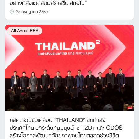
อย่างที่สิ่งแวดล้อมสร้างขึ้นเสมอไป”
23 กรกฎาคม 2569
All About EEF
กสศ. ร่วมขับเคลื่อน “THAILAND² ยกกำลัง
ประเทศไทย ยกระดับทุนมนุษย์” ชู TZD+ และ ODOS
สร้างโอกาสพัฒนาศักยภาพคนไทยตลอดช่วงชีวิต