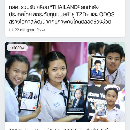
กสศ. ร่วมขับเคลื่อน “THAILAND² ยกกำลัง
ประเทศไทย ยกระดับทุนมนุษย์” ชู TZD+ และ ODOS
สร้างโอกาสพัฒนาศักยภาพคนไทยตลอดช่วงชีวิต
22 กรกฎาคม 2569
บทความ
รู้จัก Future You เมื่อ AI พาคุณไปพบกับตัวเองใน