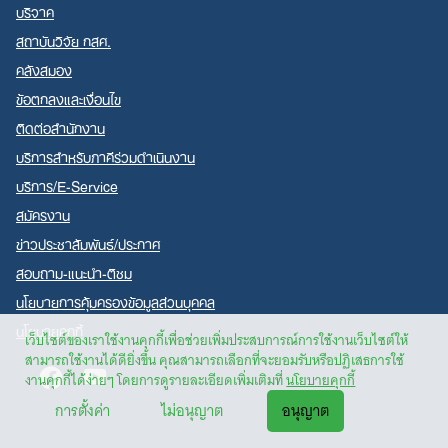
บริจาค
สถาบันวิจัย กสศ.
คลังสมอง
ข้อตกลงและเงื่อนไข
ติดต่อสำนักงาน
บริการสำหรับภาคีร่วมดำเนินงาน
บริการ/E-Service
สมัครงาน
ข่าวประชาสัมพันธ์/ประกาศ
สอบถาม-แนะนำ-ติชม
นโยบายการคุ้มครองข้อมูลส่วนบุคคล
นโยบายคุกกี้
เว็บไซต์ของเราใช้งานคุกกี้เพื่อช่วยเพิ่มประสบการณ์การใช้งานเว็บไซต์ให้
สามารถใช้งานได้ดียิ่งขึ้น คุณสามารถเลือกที่จะยอมรับหรือปฏิเสธการใช้
Facebook
Youtube
งานคุกกี้ได้ง่ายๆ โดยการดูรายละเอียดเพิ่มเติมที่
นโยบายคุกกี้
การตั้งค่า
ไม่อนุญาต
อนุญาต