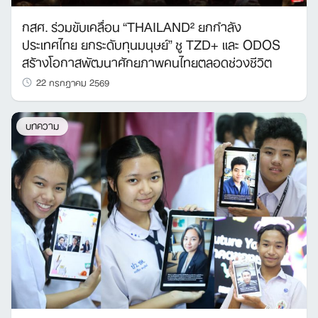
กสศ. ร่วมขับเคลื่อน “THAILAND² ยกกำลัง
ประเทศไทย ยกระดับทุนมนุษย์” ชู TZD+ และ ODOS
สร้างโอกาสพัฒนาศักยภาพคนไทยตลอดช่วงชีวิต
22 กรกฎาคม 2569
บทความ