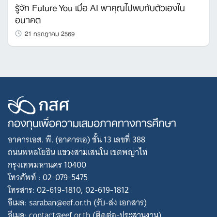
รู้จัก Future You เมื่อ AI พาคุณไปพบกับตัวเองใน
อนาคต
21 กรกฎาคม 2569
กองทุนเพื่อความเสมอภาคทางการศึกษา
อาคารเอส. พี. (อาคารเอ) ชั้น 13 เลขที่ 388
ถนนพหลโยธิน แขวงสามเสนใน เขตพญาไท
กรุงเทพมหานคร 10400
โทรศัพท์ : 02-079-5475
โทรสาร: 02-619-1810, 02-619-1812
อีเมล: saraban@eef.or.th (รับ-ส่ง เอกสาร)
อีเมล: contact@eef.or.th (ติดต่อ-ประสานงาน)