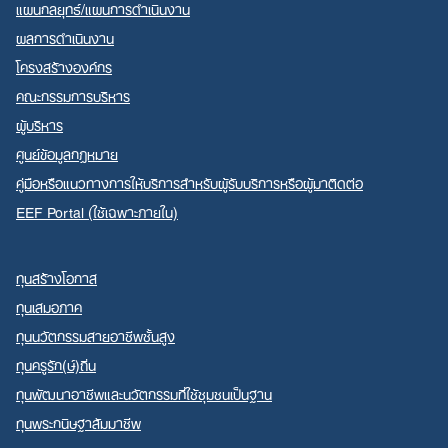
แผนกลยุทธ์/แผนการดำเนินงาน
ผลการดำเนินงาน
โครงสร้างองค์กร
คณะกรรมการบริหาร
ผู้บริหาร
ศูนย์ข้อมูลกฎหมาย
คู่มือหรือแนวทางการให้บริการสำหรับผู้รับบริการหรือผู้มาติดต่อ
EEF Portal (ใช้เฉพาะภายใน)
ทุนสร้างโอกาส
ทุนเสมอภาค
ทุนนวัตกรรมสายอาชีพชั้นสูง
ทุนครูรัก(ษ์)ถิ่น
ทุนพัฒนาอาชีพและนวัตกรรมที่ใช้ชุมชนเป็นฐาน
ทุนพระกนิษฐาสัมมาชีพ