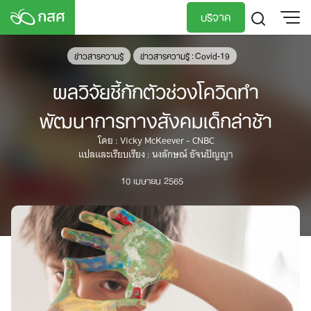
Skip
บริจาค
to
content
TH
EN
ข่าวสารความรู้
ข่าวสารความรู้ : Covid-19
ผลวิจัยชี้กักตัวช่วงโควิดทำ
พัฒนาการทางสังคมเด็กล่าช้า
โดย : Vicky McKeever - CNBC
แปลและเรียบเรียง : นงลักษณ์ อัจนปัญญา
10 เมษายน 2565