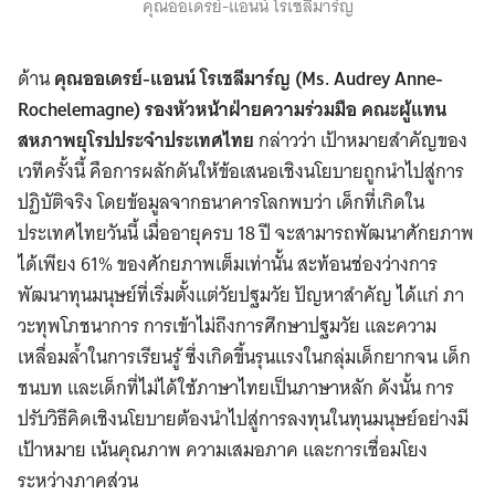
คุณออเดรย์-แอนน์ โรเชลีมาร์ญ
ด้าน
คุณออเดรย์-แอนน์ โรเชลีมาร์ญ (Ms. Audrey Anne-
Rochelemagne) รองหัวหน้าฝ่ายความร่วมมือ คณะผู้แทน
สหภาพยุโรปประจำประเทศไทย
กล่าวว่า เป้าหมายสำคัญของ
เวทีครั้งนี้ คือการผลักดันให้ข้อเสนอเชิงนโยบายถูกนำไปสู่การ
ปฏิบัติจริง โดยข้อมูลจากธนาคารโลกพบว่า เด็กที่เกิดใน
ประเทศไทยวันนี้ เมื่ออายุครบ 18 ปี จะสามารถพัฒนาศักยภาพ
ได้เพียง 61% ของศักยภาพเต็มเท่านั้น สะท้อนช่องว่างการ
พัฒนาทุนมนุษย์ที่เริ่มตั้งแต่วัยปฐมวัย ปัญหาสำคัญ ได้แก่ ภา
วะทุพโภชนาการ การเข้าไม่ถึงการศึกษาปฐมวัย และความ
เหลื่อมล้ำในการเรียนรู้ ซึ่งเกิดขึ้นรุนแรงในกลุ่มเด็กยากจน เด็ก
ชนบท และเด็กที่ไม่ได้ใช้ภาษาไทยเป็นภาษาหลัก ดังนั้น การ
ปรับวิธีคิดเชิงนโยบายต้องนำไปสู่การลงทุนในทุนมนุษย์อย่างมี
เป้าหมาย เน้นคุณภาพ ความเสมอภาค และการเชื่อมโยง
ระหว่างภาคส่วน