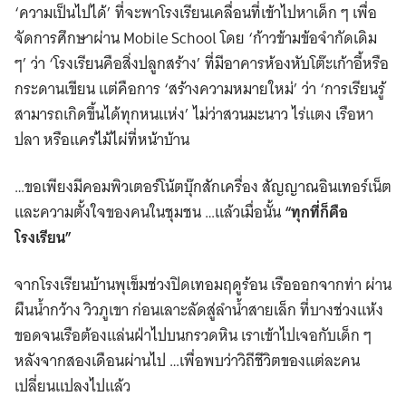
‘ความเป็นไปได้’ ที่จะพาโรงเรียนเคลื่อนที่เข้าไปหาเด็ก ๆ เพื่อ
จัดการศึกษาผ่าน Mobile School โดย ‘ก้าวข้ามข้อจำกัดเดิม
ๆ’ ว่า ‘โรงเรียนคือสิ่งปลูกสร้าง’ ที่มีอาคารห้องหับโต๊ะเก้าอี้หรือ
กระดานเขียน แต่คือการ ‘สร้างความหมายใหม่’ ว่า ‘การเรียนรู้
สามารถเกิดขึ้นได้ทุกหนแห่ง’ ไม่ว่าสวนมะนาว ไร่แตง เรือหา
ปลา หรือแคร่ไม้ไผ่ที่หน้าบ้าน
…ขอเพียงมีคอมพิวเตอร์โน้ตบุ๊กสักเครื่อง สัญญาณอินเทอร์เน็ต
และความตั้งใจของคนในชุมชน …แล้วเมื่อนั้น
“ทุกที่ก็คือ
โรงเรียน”
จากโรงเรียนบ้านพุเข็มช่วงปิดเทอมฤดูร้อน เรือออกจากท่า ผ่าน
ผืนน้ำกว้าง วิวภูเขา ก่อนเลาะลัดสู่ลำน้ำสายเล็ก ที่บางช่วงแห้ง
ขอดจนเรือต้องแล่นฝ่าไปบนกรวดหิน เราเข้าไปเจอกับเด็ก ๆ
หลังจากสองเดือนผ่านไป …เพื่อพบว่าวิถีชีวิตของแต่ละคน
เปลี่ยนแปลงไปแล้ว