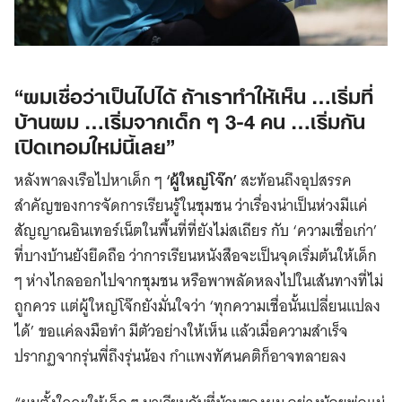
“ผมเชื่อว่าเป็นไปได้ ถ้าเราทำให้เห็น …เริ่มที่
บ้านผม …เริ่มจากเด็ก ๆ 3-4 คน …เริ่มกัน
เปิดเทอมใหม่นี้เลย”
หลังพาลงเรือไปหาเด็ก ๆ
‘ผู้ใหญ่โจ๊ก’
สะท้อนถึงอุปสรรค
สำคัญของการจัดการเรียนรู้ในชุมชน ว่าเรื่องน่าเป็นห่วงมีแค่
สัญญาณอินเทอร์เน็ตในพื้นที่ที่ยังไม่สเถียร กับ ‘ความเชื่อเก่า’
ที่บางบ้านยังยึดถือ ว่าการเรียนหนังสือจะเป็นจุดเริ่มต้นให้เด็ก
ๆ ห่างไกลออกไปจากชุมชน หรือพาพลัดหลงไปในเส้นทางที่ไม่
ถูกควร แต่ผู้ใหญ่โจ๊กยังมั่นใจว่า ‘ทุกความเชื่อนั้นเปลี่ยนแปลง
ได้’ ขอแค่ลงมือทำ มีตัวอย่างให้เห็น แล้วเมื่อความสำเร็จ
ปรากฏจากรุ่นพี่ถึงรุ่นน้อง กำแพงทัศนคติก็อาจทลายลง