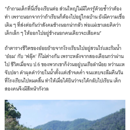
“ถ้าถามเด็กที่นี่เรื่องเรียนต่อ ส่วนใหญ่ไม่มีใครรู้ด้วยซ้ำว่าต้อง
ทำ เพราะนอกจากว่าถ้าเรียนก็ต้องไปอยู่ไกลบ้าน ยังมีความเชื่อ
เดิม ๆ ที่ส่งต่อกันว่าสังคมข้างนอกน่ากลัว พ่อแม่เขาเลยคิดว่า
เด็กเล็ก ๆ ให้ออกไปอยู่ข้างนอกคนเดียวจะเสียคน”
ถ้าตารางชีวิตของอ๋อยย้ายจากโรงเรียนไปอยู่สวนไร่และริมน้ำ
‘อ๋อม’ กับ ‘ฟลุ๊ค’ ก็ไม่ต่างกัน เพราะหลังจากสองเดือนกว่าผ่าน
ไป ชีวิตเมื่อจบ ป.6 ของพวกเขาก็ง่วนอยู่บนเรือลำน้อย หว่านแห
จับปลา ดำผุดดำว่ายในน้ำตั้งแต่เช้าจดค่ำ จนแทบจะลืมคืนวัน
ที่โรงเรียนไปหมดสิ้น ทำให้เมื่อได้ยินว่าจะได้กลับไปเรียน เด็ก
สองคนจึงมีสีหน้ากังวล