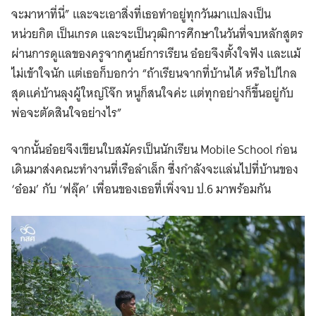
จะมาหาที่นี่” และจะเอาสิ่งที่เธอทำอยู่ทุกวันมาแปลงเป็น
หน่วยกิต เป็นเกรด และจะเป็นวุฒิการศึกษาในวันที่จบหลักสูตร
ผ่านการดูแลของครูจากศูนย์การเรียน อ๋อยจึงตั้งใจฟัง และแม้
ไม่เข้าใจนัก แต่เธอก็บอกว่า “ถ้าเรียนจากที่บ้านได้ หรือไปไกล
สุดแค่บ้านลุงผู้ใหญ่โจ๊ก หนูก็สนใจค่ะ แต่ทุกอย่างก็ขึ้นอยู่กับ
พ่อจะตัดสินใจอย่างไร”
จากนั้นอ๋อยจึงเขียนใบสมัครเป็นนักเรียน Mobile School ก่อน
เดินมาส่งคณะทำงานที่เรือลำเล็ก ซึ่งกำลังจะแล่นไปที่บ้านของ
‘อ๋อม’ กับ ‘ฟลุ๊ค’
เพื่อนของเธอที่เพิ่งจบ ป.6 มาพร้อมกัน