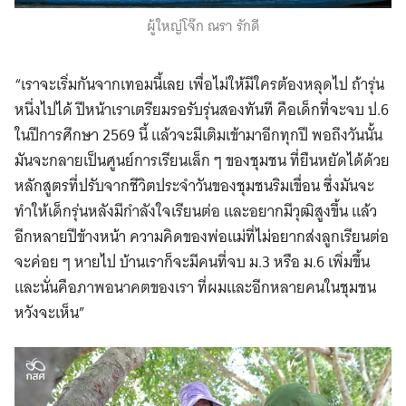
ผู้ใหญ่โจ๊ก ณรา รักดี
“เราจะเริ่มกันจากเทอมนี้เลย เพื่อไม่ให้มีใครต้องหลุดไป ถ้ารุ่น
หนึ่งไปได้ ปีหน้าเราเตรียมรอรับรุ่นสองทันที คือเด็กที่จะจบ ป.6
ในปีการศึกษา 2569 นี้ แล้วจะมีเติมเข้ามาอีกทุกปี พอถึงวันนั้น
มันจะกลายเป็นศูนย์การเรียนเล็ก ๆ ของชุมชน ที่ยืนหยัดได้ด้วย
หลักสูตรที่ปรับจากชีวิตประจำวันของชุมชนริมเขื่อน ซึ่งมันจะ
ทำให้เด็กรุ่นหลังมีกำลังใจเรียนต่อ และอยากมีวุฒิสูงขึ้น แล้ว
อีกหลายปีข้างหน้า ความคิดของพ่อแม่ที่ไม่อยากส่งลูกเรียนต่อ
จะค่อย ๆ หายไป บ้านเราก็จะมีคนที่จบ ม.3 หรือ ม.6 เพิ่มขึ้น
และนั่นคือภาพอนาคตของเรา ที่ผมและอีกหลายคนในชุมชน
หวังจะเห็น”