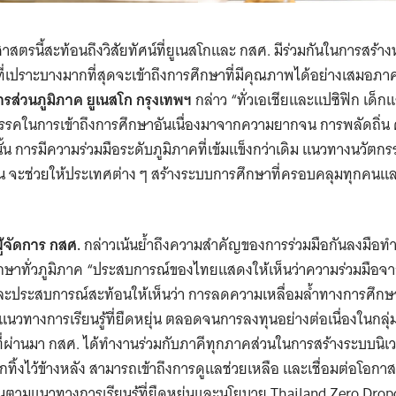
าสตรนี้สะท้อนถึงวิสัยทัศน์ที่ยูเนสโกและ กสศ. มีร่วมกันในการสร้างห
ี่เปราะบางมากที่สุดจะเข้าถึงการศึกษาที่มีคุณภาพได้อย่างเสมอภาค
การส่วนภูมิภาค ยูเนสโก กรุงเทพฯ
กล่าว “ทั่วเอเชียและแปซิฟิก เด
รรคในการเข้าถึงการศึกษาอันเนื่องมาจากความยากจน การพลัดถิ่น 
งนั้น การมีความร่วมมือระดับภูมิภาคที่เข้มแข็งกว่าเดิม แนวทางนวัตก
ยุ่น จะช่วยให้ประเทศต่าง ๆ สร้างระบบการศึกษาที่ครอบคลุมทุกคนแล
ู้จัดการ กสศ.
กล่าวเน้นย้ำถึงความสำคัญของการร่วมมือกันลงมือท
ษาทั่วภูมิภาค “ประสบการณ์ของไทยแสดงให้เห็นว่าความร่วมมือจ
ประสบการณ์สะท้อนให้เห็นว่า การลดความเหลื่อมล้ำทางการศึกษา
ง แนวทางการเรียนรู้ที่ยืดหยุ่น ตลอดจนการลงทุนอย่างต่อเนื่องในกลุ่
่ผ่านมา กสศ. ได้ทำงานร่วมกับภาคีทุกภาคส่วนในการสร้างระบบนิเวศท
กทิ้งไว้ข้างหลัง สามารถเข้าถึงการดูแลช่วยเหลือ และเชื่อมต่อโอกาสก
ื่อนตามแนวทางการเรียนรู้ที่ยืดหยุ่นและนโยบาย Thailand Zero Dro