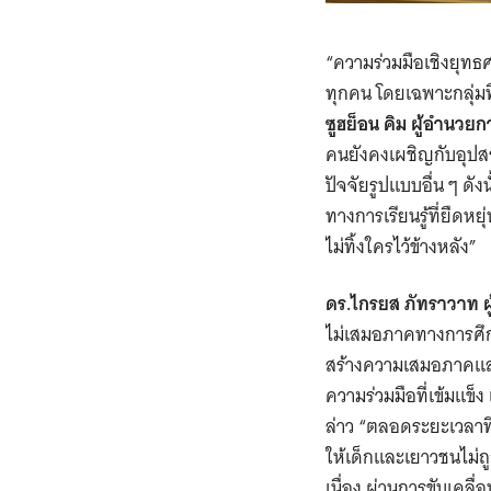
“ความร่วมมือเชิงยุทธศ
ทุกคน โดยเฉพาะกลุ่มท
ซูฮย็อน คิม ผู้อำนวย
คนยังคงเผชิญกับอุปส
ปัจจัยรูปแบบอื่น ๆ ดั
ทางการเรียนรู้ที่ยืดห
ไม่ทิ้งใครไว้ข้างหลัง”
ดร.ไกรยส ภัทราวาท ผ
ไม่เสมอภาคทางการศึก
สร้างความเสมอภาคและ
ความร่วมมือที่เข้มแข็
ล่าว “ตลอดระยะเวลาที
ให้เด็กและเยาวชนไม่ถู
เนื่อง ผ่านการขับเคล