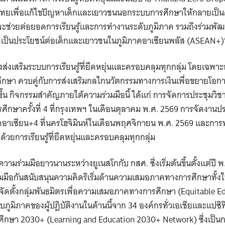
Search
ไทยเพื่อแก้ไขปัญหาเด็กและเยาวชนนอกระบบการศึกษาให้กลายเป็นศูน
for:
นี้จะช่วยต่อยอดการเรียนรู้และการทำงานระดับภูมิภาค รวมถึงร่วมพั
ี่เป็นประโยชน์ต่อเด็กและเยาวชนในภูมิภาคอาเซียนพลัส (ASEAN+)
ุ่งส่งเสริมระบบการเรียนรู้ที่ยืดหยุ่นและครอบคลุมทุกกลุ่ม โดยเฉพาะ
ษา ควบคู่กับการส่งเสริมกลไกนวัตกรรมทางการเงินเพื่อขยายโอกา
ึ้น กิจกรรมสำคัญภายใต้ความร่วมมือนี้ ได้แก่ การจัดการประชุมวิช
ษาครั้งที่ 4 ที่กรุงเทพฯ ในเดือนตุลาคม พ.ศ. 2569 การจัดงานปร
ภาคอาเซียน+4 ที่นครโฮจิมินห์ในเดือนพฤศจิกายน พ.ศ. 2569 และการ
ด้วยการเรียนรู้ที่ยืดหยุ่นและครอบคลุมทุกกลุ่ม
ามร่วมมือยาวนานระหว่างยูเนสโกกับ กสศ. ซึ่งเริ่มต้นขึ้นตั้งแต่ปี พ
่วมมือกันสนับสนุนความคิดริเริ่มด้านความเสมอภาคทางการศึกษาทั้ง
จัดตั้งกลุ่มพันธมิตรเพื่อความเสมอภาคทางการศึกษา (Equitable Ed
บภูมิภาคของผู้ปฏิบัติงานในด้านนี้จาก 34 องค์กรทั่วเอเชียและแปซิ
ารศึกษา 2030+ (Learning and Education 2030+ Network) ซึ่งเป