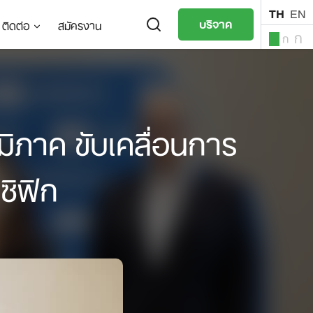
TH
EN
บริจาค
ติดต่อ
สมัครงาน
ก
ก
ก
TH
EN
มิภาค ขับเคลื่อนการ
ซิฟิก