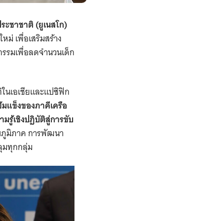
ระชาชาติ (ยูเนสโก)
่ เพื่อเสริมสร้าง
กรรมเพื่อลดจำนวนเด็ก
ิในเอเชียและแปซิฟิก
้มแข็งของภาคีเครือ
เชิงปฏิบัติสู่การขับ
ับภูมิภาค การพัฒนา
ุมทุกกลุ่ม